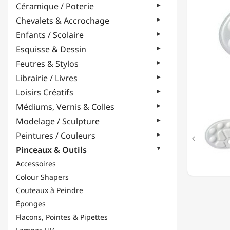
Céramique / Poterie
ALVÉOL
-
Chevalets & Accrochage
OVALE
Enfants / Scolaire
-
18
Esquisse & Dessin
X
Feutres & Stylos
25CM
Librairie / Livres
Loisirs Créatifs
Médiums, Vernis & Colles
Modelage / Sculpture
Peintures / Couleurs

Pinceaux & Outils
Accessoires
Colour Shapers
Couteaux à Peindre
Éponges
Flacons, Pointes & Pipettes