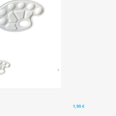
ES

1,90 €