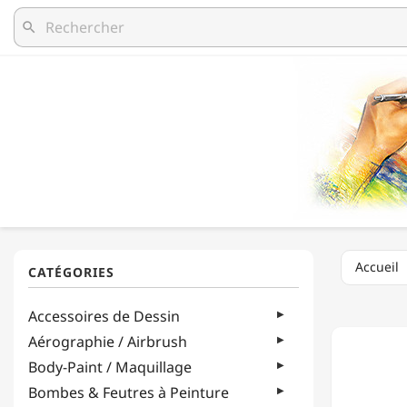
search
Accueil
LUKAS
Accessoires de Dessin
-
PALETT
Aérographie / Airbrush
EN
Body-Paint / Maquillage
PLASTI
AVEC
Bombes & Feutres à Peinture
6