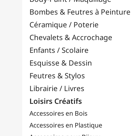
Feutres & Stylos
Librairie / Livres
Loisirs Créatifs
Accessoires en Bois
Accessoires en Plastique
Accessoires pour Bijoux
Aiguilles & Couture

Agrafeuses Simples et Murales

Aimants
Bougies
Boutons & Button Press
Cires à Cacheter
Clous / Pointes / Épingles
Coloriage
Crochets & Portes-Clés
Crochets de Tricot
Divers