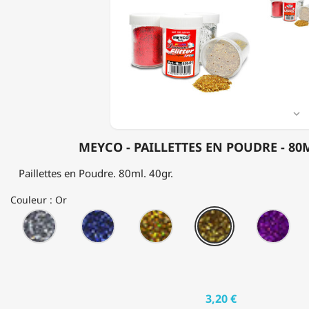
PAILLETTES
EN
POUDRE
-
80ML
-
40GR

MEYCO - PAILLETTES EN POUDRE - 80M
Paillettes en Poudre. 80ml. 40gr.
Couleur : Or
Argent
Bleu
Hologramme
Or
Pou
Doré
3,20 €