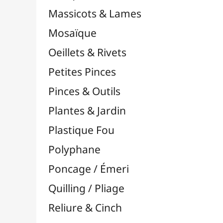
Supports en Cercles
Tampons et Encreurs

Washi Tape / Masking Tape
EFCOLOR - Émaux à Froid
Médiums, Vernis & Colles
Modelage / Sculpture
Peintures / Couleurs
Pinceaux & Outils
Résines / Moulage
Supports Dessin & Peinture
Transport / Rangement
Vannerie / Rotin
Papeterie & Bureau
MARQUES