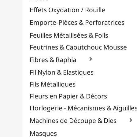
Plastique Fou
Polyphane
Poncage / Émeri
Quilling / Pliage
Reliure & Cinch
Sable, Strass & Paillettes

Confettis
Paillettes
Perles
Perles Alphabet
Stickers / Gommettes
Strass / Pierres Décoratives
Verre Pilé
Savons
Serviettes
Sublimation