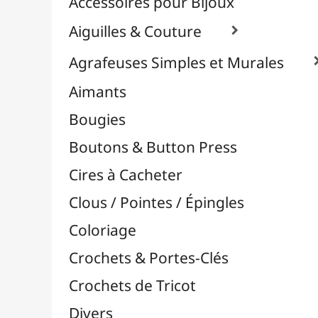
Effets Oxydation / Rouille
Emporte-Pièces & Perforatrices

Feuilles Métallisées & Foils
Feutrines & Caoutchouc Mousse
Fibres & Raphia

Fil Nylon & Elastiques
Fils Métalliques
Fleurs en Papier & Décors
Horlogerie - Mécanismes & Aiguilles
Machines de Découpe & Dies

Masques
Massicots & Lames
Mosaïque
Oeillets & Rivets
Petites Pinces
Pinces & Outils
Plantes & Jardin