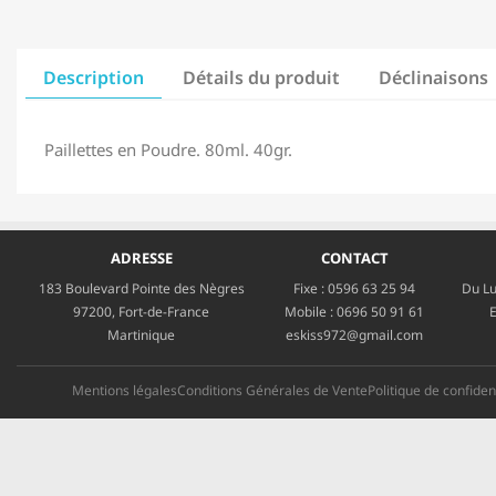
Description
Détails du produit
Déclinaisons
Paillettes en Poudre. 80ml. 40gr.
ADRESSE
CONTACT
183 Boulevard Pointe des Nègres
Fixe :
0596 63 25 94
Du Lu
97200, Fort-de-France
Mobile :
0696 50 91 61
E
Martinique
eskiss972@gmail.com
Mentions légales
Conditions Générales de Vente
Politique de confident