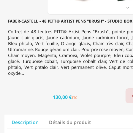
STUDIO
BOX

DE
48
FABER-CASTELL - 48 PITT® ARTIST PENS "BRUSH" - STUDIO BOX
-
POINTE
Coffret de 48 feutres PITT® Artist Pens "Brush", pointe pin
PINCEAU
Jaune clair glacis, Jaune cadmium, Jaune cadmium foncé, 
Bleu phtalo, Vert feuille, Orange glacis, Chair très clair, Cha
Ultramarine, Rouge géranium clair, Pourpre rose moyen, Car
Chair moyen, Magenta, Cramoisi, Violet pourpre, Bleu coba
glacé, Turquoise cobalt, Turquoise cobalt clair, Vert de co
phtalo, Vert phtalo clair, Vert permanent olive, Caput mor
oxyde...
130,00 €
TTC
Description
Détails du produit