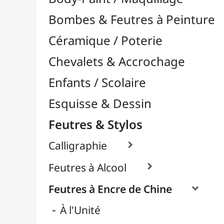
Feutres & Stylos
Calligraphie

Feutres à Alcool

Feutres à Encre de Chine

À l'Unité
Packs / Assortiments
Feutres Aquarellables
Feutres Craie & Tableaux Blancs
Feutres Fins / Dessin Technique

Feutres Permanents

Feutres Pinceaux

Feutres pour Textile / Tissu

Feutres Scolaires
Stylos
Librairie / Livres