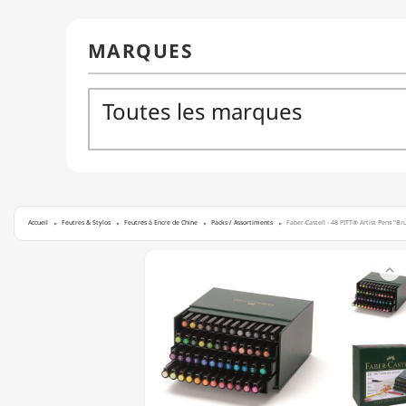
Accueil
Feutres & Stylos
Feutres à Encre de Chine
Packs / Assortiments
Faber-Castell - 48 PITT® Artist Pens "Br
FABER-

CASTELL
-
48
PITT®
ARTIST
PENS
"BRUSH"
-