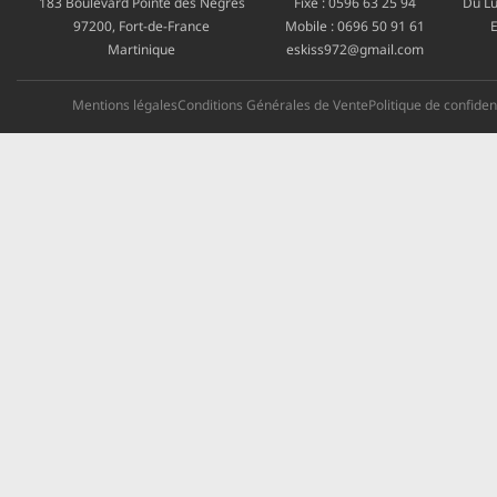
183 Boulevard Pointe des Nègres
Fixe :
0596 63 25 94
Du Lu
97200, Fort-de-France
Mobile :
0696 50 91 61
E
Martinique
eskiss972@gmail.com
Mentions légales
Conditions Générales de Vente
Politique de confident