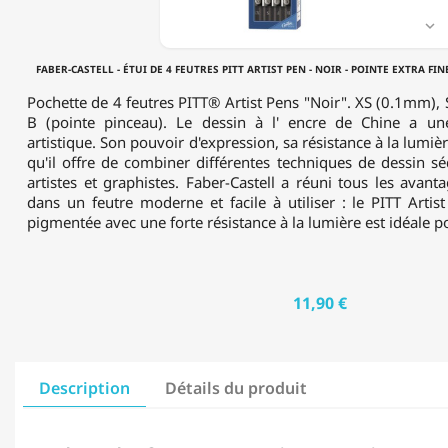
PEN
-

NOIR
-
FABER-CASTELL - ÉTUI DE 4 FEUTRES PITT ARTIST PEN - NOIR - POINTE EXTRA FIN
POINTE
EXTRA
Pochette de 4 feutres PITT® Artist Pens "Noir". XS (0.1mm)
FINE,
B (pointe pinceau). Le dessin à l' encre de Chine a une
SUPERFINE,
artistique. Son pouvoir d'expression, sa résistance à la lumièr
FINE
qu'il offre de combiner différentes techniques de dessin s
ET
artistes et graphistes. Faber-Castell a réuni tous les avant
PINCEAU
dans un feutre moderne et facile à utiliser : le PITT Artis
pigmentée avec une forte résistance à la lumière est idéale po
11,90 €
Description
Détails du produit