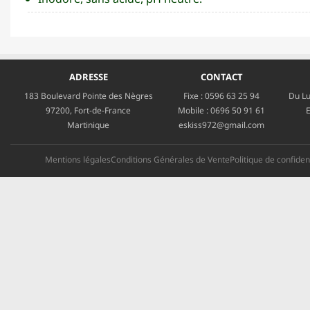
ADRESSE
CONTACT
183 Boulevard Pointe des Nègres
Fixe :
0596 63 25 94
Du Lu
97200, Fort-de-France
Mobile :
0696 50 91 61
E
Martinique
eskiss972@gmail.com
Mentions légales
Conditions Générales de Vente
Politique de confident