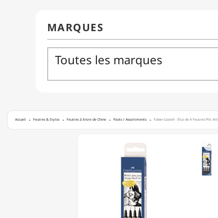
Accueil
Feutres & Stylos
Feutres à Encre de Chine
Packs / Assortiments
Faber-Castell - Étui de 4 Feutres Pitt Art
FABER-

CASTELL
-
ÉTUI
DE
4
FEUTRES
PITT
ARTIST