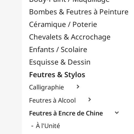
Feutres & Stylos
Calligraphie

Feutres à Alcool

Feutres à Encre de Chine

À l'Unité
Packs / Assortiments
Feutres Aquarellables
Feutres Craie & Tableaux Blancs
Feutres Fins / Dessin Technique

Feutres Permanents

Feutres Pinceaux

Feutres pour Textile / Tissu

Feutres Scolaires
Stylos
Librairie / Livres