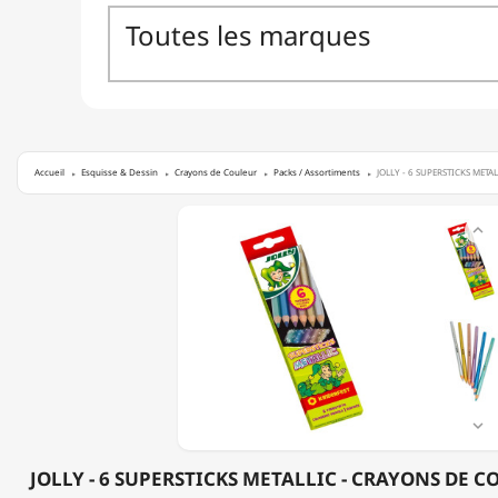
Accueil
Esquisse & Dessin
Crayons de Couleur
Packs / Assortiments
JOLLY - 6 SUPERSTICKS METAL
JOLLY

-
6
SUPERSTICKS
METALLIC
-
CRAYONS
DE
COULEUR
MÉTALLISÉS

JOLLY - 6 SUPERSTICKS METALLIC - CRAYONS DE 