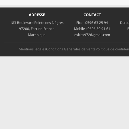
ADRESSE
CONTACT
183 Boulevard Pointe des Nègres
Fixe :
0596 63 25 94
Du Lu
97200, Fort-de-France
Mobile :
0696 50 91 61
E
Martinique
eskiss972@gmail.com
Mentions légales
Conditions Générales de Vente
Politique de confident