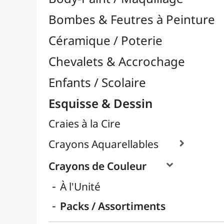
Craies à la Cire
Crayons Aquarellables

Crayons de Couleur

À l'Unité
Packs / Assortiments
Crayons Esquisse

Crayons Pastel
Fusain
Graphite / Plomb

Mines / Recharges
Porte-Mines
Feutres & Stylos
Librairie / Livres
Loisirs Créatifs
Médiums, Vernis & Colles