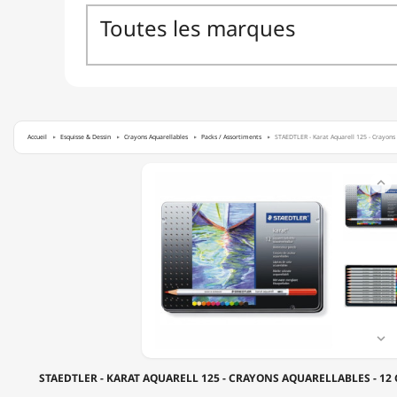
Accueil
Esquisse & Dessin
Crayons Aquarellables
Packs / Assortiments
STAEDTLER - Karat Aquarell 125 - Crayons 
STAEDTLER

-
KARAT
AQUARELL
125
-
CRAYONS
AQUARELLABLES
-
12
COULEURS

-
BOÎTE
STAEDTLER - KARAT AQUARELL 125 - CRAYONS AQUARELLABLES - 12
MÉTAL