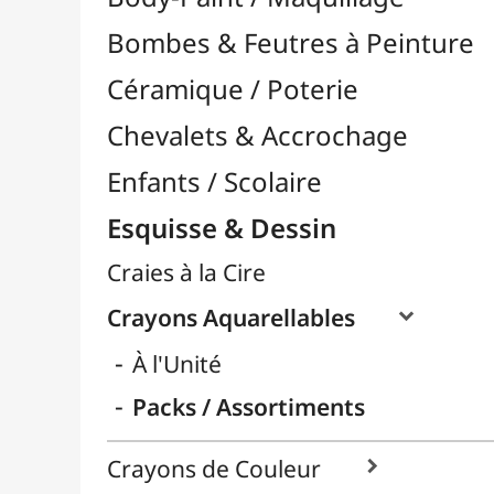
Craies à la Cire
Crayons Aquarellables

À l'Unité
Packs / Assortiments
Crayons de Couleur

Crayons Esquisse

Crayons Pastel
Fusain
Graphite / Plomb

Mines / Recharges
Porte-Mines
Feutres & Stylos
Librairie / Livres
Loisirs Créatifs
Médiums, Vernis & Colles