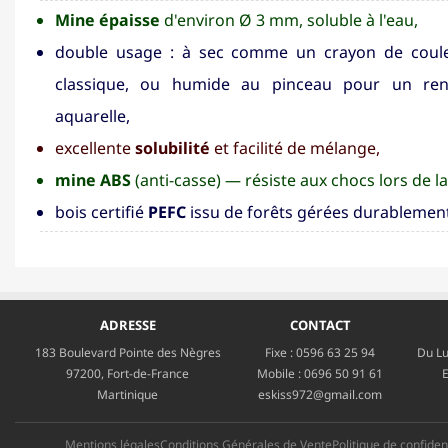
Mine épaisse
d'environ Ø 3 mm, soluble à l'eau,
double usage : à sec comme un crayon de coul
classique, ou humide au pinceau pour un re
aquarelle,
excellente
solubilité
et facilité de mélange,
mine ABS
(anti-casse) — résiste aux chocs lors de la
bois certifié
PEFC
issu de forêts gérées durablemen
ADRESSE
CONTACT
183 Boulevard Pointe des Nègres
Fixe :
0596 63 25 94
Du Lu
97200, Fort-de-France
Mobile :
0696 50 91 61
E
Martinique
eskiss972@gmail.com
Mentions légales
Conditions Générales de Vente
Politique de confident