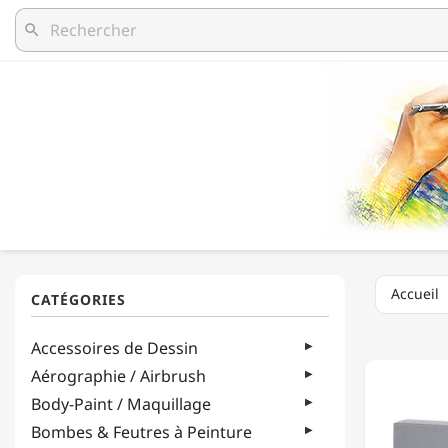
search
Accueil
CRETA
Accessoires de Dessin
-
12
Aérographie / Airbrush
X
Body-Paint / Maquillage
GRAPHI
STICKS
Bombes & Feutres à Peinture
-