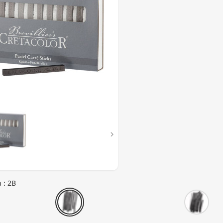

 : 2B
2B
4B