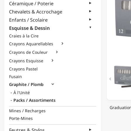
Céramique / Poterie
7X7MM
Chevalets & Accrochage
Enfants / Scolaire
Esquisse & Dessin
Craies à la Cire
Crayons Aquarellables

Crayons de Couleur

Crayons Esquisse

Crayons Pastel
Fusain

Graphite / Plomb

À l'Unité
Packs / Assortiments
Graduation
Mines / Recharges
Porte-Mines
Feutres & Stylos