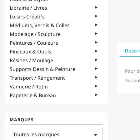
Librairie / Livres
Loisirs Créatifs
Médiums, Vernis & Colles
Modelage / Sculpture
Peintures / Couleurs
Descr
Pinceaux & Outils
Résines / Moulage
Supports Dessin & Peinture
Pour d
Transport / Rangement
Ils son
Vannerie / Rotin
Papeterie & Bureau
MARQUES
Toutes les marques
arrow_drop_down