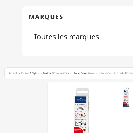
Accueil
Feutres & Stylos
Feutres à Encre de Chine
Packs / Assortiments
Faber-Castell - Étui de 4 Feut
FABER-

CASTELL
-
ÉTUI
DE
4
FEUTRES
PITT
ARTIST