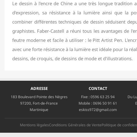
Le dessin à l'encre de Chine a une très longue tradition a
d'expression, sa résistance à la lumière ainsi que la poss
combiner différentes techniques de dessin séduisent depui
graphistes. Faber-Castell a réuni tous les avantages de l'
feutre moderne et facile à utiliser : le Pitt Artist Pen. L'e
avec une forte résistance à la lumière est idéale pour la réa
dessins, de croquis, de dessins de mode et d'illustrations.
ADRESSE
CONTACT
183 Boulevard Pointe des Nègres
Fixe :
0596 63 25 94
Du Lu
97200, Fort-de-France
Mobile :
0696 50 91 61
E
Martinique
eskiss972@gmail.com
Mentions légales
Conditions Générales de Vente
Politique de confident