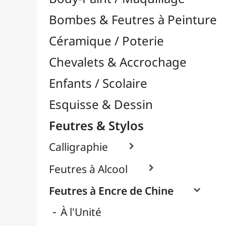
Feutres & Stylos
Calligraphie

Feutres à Alcool

Feutres à Encre de Chine

À l'Unité
Packs / Assortiments
Feutres Aquarellables
Feutres Craie & Tableaux Blancs
Feutres Fins / Dessin Technique

Feutres Permanents

Feutres Pinceaux

Feutres pour Textile / Tissu

Feutres Scolaires
Stylos
Librairie / Livres