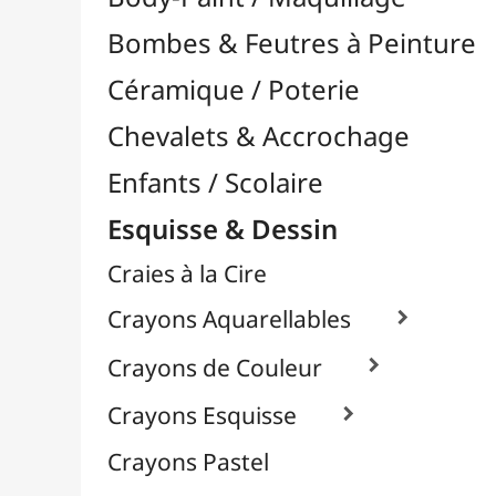
Craies à la Cire
Crayons Aquarellables

Crayons de Couleur

Crayons Esquisse

Crayons Pastel
Fusain
Graphite / Plomb

À l'Unité
Packs / Assortiments
Mines / Recharges
Porte-Mines
Feutres & Stylos
Librairie / Livres
Loisirs Créatifs
Médiums, Vernis & Colles