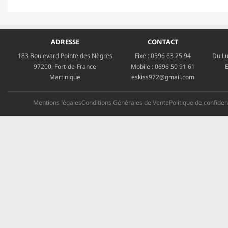
ADRESSE
CONTACT
183 Boulevard Pointe des Nègres
Fixe :
0596 63 25 94
Du Lu
97200, Fort-de-France
Mobile :
0696 50 91 61
E
Martinique
eskiss972@gmail.com
Mentions légales
Conditions Générales de Vente
Politique de confident