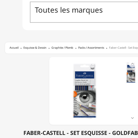
Accueil
Esquisse & Dessin
Graphite / Plomb
Packs / Assortiments
Faber-Castell - Set Es
FABER-

CASTELL
-
SET
ESQUISSE
-
GOLDFABER
GRAPHITE

FABER-CASTELL - SET ESQUISSE - GOLDFA