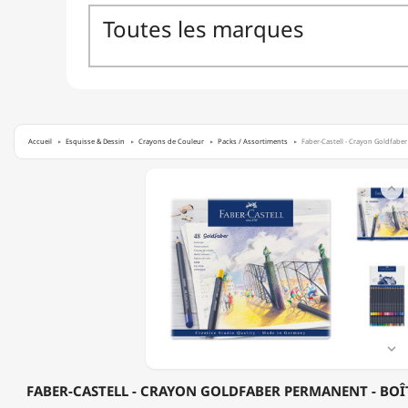
Accueil
Esquisse & Dessin
Crayons de Couleur
Packs / Assortiments
Faber-Castell - Crayon Goldfaber
FABER-

CASTELL
-
CRAYON
GOLDFABER
PERMANENT
-
BOÎTE
MÉTAL
DE
48

PIÈCES
FABER-CASTELL - CRAYON GOLDFABER PERMANENT - BOÎT