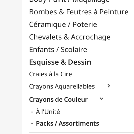
Craies à la Cire
Crayons Aquarellables

Crayons de Couleur

À l'Unité
Packs / Assortiments
Crayons Esquisse

Crayons Pastel
Fusain
Graphite / Plomb

Mines / Recharges
Porte-Mines
Feutres & Stylos
Librairie / Livres
Loisirs Créatifs
Médiums, Vernis & Colles