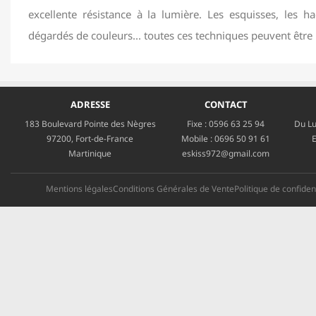
excellente résistance à la lumière. Les esquisses, les h
dégardés de couleurs... toutes ces techniques peuvent être u
ADRESSE
CONTACT
183 Boulevard Pointe des Nègres
Fixe :
0596 63 25 94
Du Lu
97200, Fort-de-France
Mobile :
0696 50 91 61
E
Martinique
eskiss972@gmail.com
Mentions légales
Conditions Générales de Vente
Politique de confident