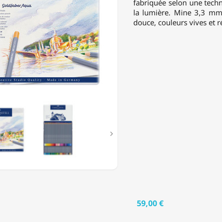
fabriquée selon une tech
ELLABLES
la lumière. Mine 3,3 mm 
douce, couleurs vives et ré
URS

59,00 €