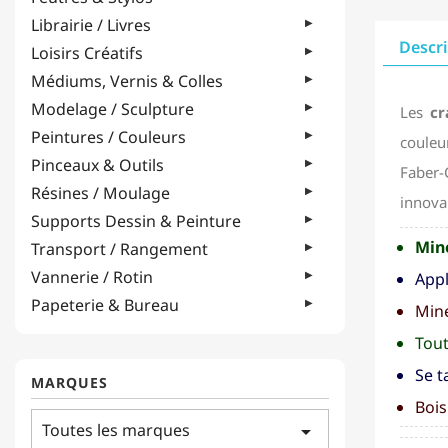
Librairie / Livres
Descr
Loisirs Créatifs
Médiums, Vernis & Colles
Modelage / Sculpture
Les
cr
Peintures / Couleurs
couleu
Pinceaux & Outils
Faber-C
Résines / Moulage
innova
Supports Dessin & Peinture
Min
Transport / Rangement
Vannerie / Rotin
Appl
Papeterie & Bureau
Mine
Tout
Se t
MARQUES
Bois
Toutes les marques
arrow_drop_down