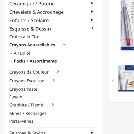
Céramique / Poterie
AQUAR
-
Chevalets & Accrochage
48
Enfants / Scolaire
COULE
-
Esquisse & Dessin
BOÎTE
Craies à la Cire
MÉTAL
Crayons Aquarellables

À l'Unité
Packs / Assortiments
Crayons de Couleur

Crayons Esquisse


Crayons Pastel
Fusain
Graphite / Plomb

Mines / Recharges
Porte-Mines
Feutres & Stylos