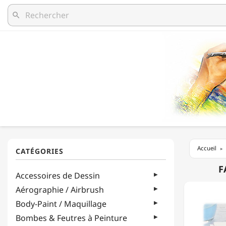
search
Accueil
FABER-
F
Accessoires de Dessin
CASTEL
-
Aérographie / Airbrush
GOLDF
Body-Paint / Maquillage
AQUA
-
Bombes & Feutres à Peinture
CRAYO