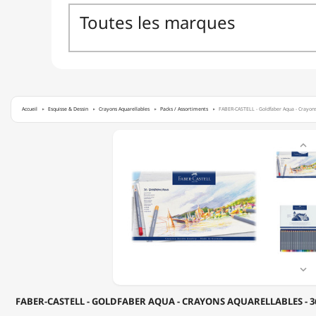
Accueil
Esquisse & Dessin
Crayons Aquarellables
Packs / Assortiments
FABER-CASTELL - Goldfaber Aqua - Crayons 
FABER-

CASTELL
-
GOLDFABER
AQUA
-
CRAYONS
AQUARELLABLES
-
36
COULEURS

-
BOÎTE
FABER-CASTELL - GOLDFABER AQUA - CRAYONS AQUARELLABLES - 3
MÉTAL