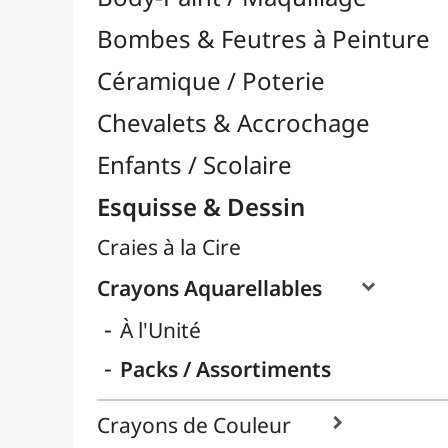
Craies à la Cire
Crayons Aquarellables

À l'Unité
Packs / Assortiments
Crayons de Couleur

Crayons Esquisse

Crayons Pastel
Fusain
Graphite / Plomb

Mines / Recharges
Porte-Mines
Feutres & Stylos
Librairie / Livres
Loisirs Créatifs
Médiums, Vernis & Colles