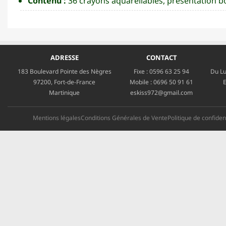
Contenu :
36 crayons aquarellables, présentation bo
ADRESSE
CONTACT
183 Boulevard Pointe des Nègres
Fixe :
0596 63 25 94
Du Lu
97200, Fort-de-France
Mobile :
0696 50 91 61
E
Martinique
eskiss972@gmail.com
Mentions légales
Conditions Générales de Vente
Politique de confident