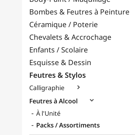
Feutres & Stylos
Calligraphie

Feutres à Alcool

À l'Unité
Packs / Assortiments
Feutres à Encre de Chine

Feutres Aquarellables
Feutres Craie & Tableaux Blancs
Feutres Fins / Dessin Technique

Feutres Permanents

Feutres Pinceaux

Feutres pour Textile / Tissu

Feutres Scolaires
Stylos
Librairie / Livres