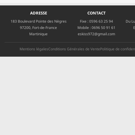
ADRESSE
CONTACT
183 Boulevard Pointe des Nègres
Fixe :
0596 63 25 94
Du Lu
97200, Fort-de-France
Mobile :
0696 50 91 61
E
Martinique
eskiss972@gmail.com
Mentions légales
Conditions Générales de Vente
Politique de confident