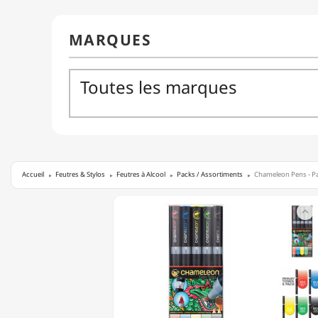
Accueil
Feutres & Stylos
Feutres à Alcool
Packs / Assortiments
Chameleon Pens - Pa
CHAMELEON

PENS
-
PACK
DE
5
COULEURS
-
TONS