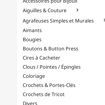
Effets Oxydation / Rouille
Emporte-Pièces & Perforatrices

Feuilles Métallisées & Foils
Feutrines & Caoutchouc Mousse
Fibres & Raphia

Fil Nylon & Elastiques
Fils Métalliques
Fleurs en Papier & Décors
Horlogerie - Mécanismes & Aiguilles
Machines de Découpe & Dies

Masques
Massicots & Lames
Mosaïque
Oeillets & Rivets
Petites Pinces
Pinces & Outils
Plantes & Jardin