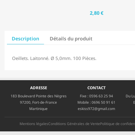
2,80 €
Description
Détails du produit
Oeillets. Laitonné. Ø 5,0mm. 100 Pièces.
ADRESSE
CONTACT
183 Boulevard Pointe des Nègres
Fixe :
0596 63 25 94
Du Lu
97200, Fort-de-France
Mobile :
0696 50 91 61
E
Martinique
eskiss972@gmail.com
Mentions légales
Conditions Générales de Vente
Politique de confident