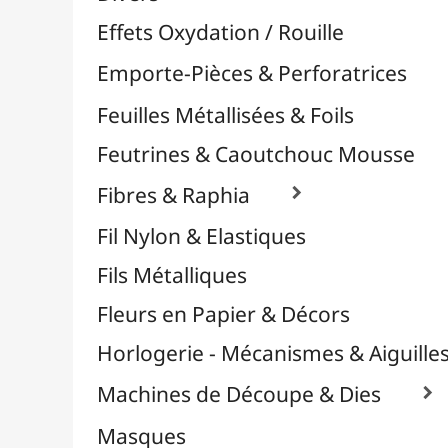
Plastique Fou
Polyphane
Poncage / Émeri
Quilling / Pliage
Reliure & Cinch
Sable, Strass & Paillettes

Savons
Serviettes
Sublimation
Supports en Cercles
Tampons et Encreurs

Washi Tape / Masking Tape
EFCOLOR - Émaux à Froid
Médiums, Vernis & Colles
Modelage / Sculpture
Peintures / Couleurs