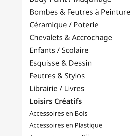
Feutres & Stylos
Librairie / Livres
Loisirs Créatifs
Accessoires en Bois
Accessoires en Plastique
Accessoires pour Bijoux
Aiguilles & Couture

Agrafeuses Simples et Murales

Aimants
Bougies
Boutons & Button Press
Cires à Cacheter
Clous / Pointes / Épingles
Coloriage
Crochets & Portes-Clés
Crochets de Tricot
Divers