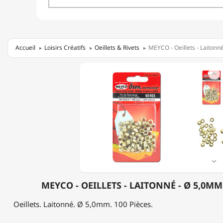
Accueil
Loisirs Créatifs
Oeillets & Rivets
MEYCO - Oeillets - Laitonn
MEYCO

-
OEILLETS
-
LAITONNÉ
-
Ø
5,0MM
-
100
PIÈCES

MEYCO - OEILLETS - LAITONNÉ - Ø 5,0MM 
Oeillets. Laitonné. Ø 5,0mm. 100 Pièces.