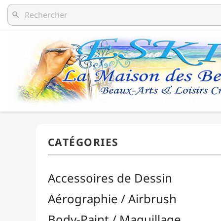
search
Accessoires de Dessin
Aérographie / Airbrush
Body-Paint / Maquillage
Bombes & Feutres à Peinture
Céramique / Poterie
Chevalets & Accrochage
Enfants / Scolaire
Esquisse & Dessin