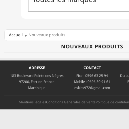
Accueil
Nouveaux produits
NOUVEAUX PRODUITS
ADRESSE
CONTACT
183 Boulevard Pointe des Nègres
Fixe :
0596 63 25 94
Du Lu
97200, Fort-de-France
Mobile :
0696 50 91 61
E
Martinique
eskiss972@gmail.com
Mentions légales
Conditions Générales de Vente
Politique de confident