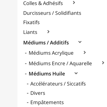
Huile d'Oeillette
Huile de Carthame
Huile de Lin
Huile de Tournesol
Médiums Brillants
Médiums Mates
Nettoyage
Retardateurs
Térébenthine & Essences
Vernis / Protection

Vernis-Colles
Modelage / Sculpture
Peintures / Couleurs
Pinceaux & Outils
Résines / Moulage
Supports Dessin & Peinture