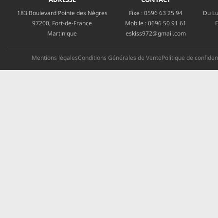
183 Boulevard Pointe des Nègres
Fixe :
0596 63 25 94
Du Lu
97200, Fort-de-France
Mobile :
0696 50 91 61
E
Martinique
eskiss972@gmail.com
Mentions légales
Conditions Générales de Vente
Politique de confident