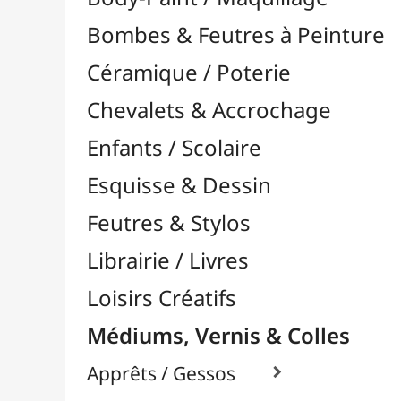
Feutres & Stylos
Librairie / Livres
Loisirs Créatifs
Médiums, Vernis & Colles
Apprêts / Gessos

Colles & Adhésifs

Durcisseurs / Solidifiants
Fixatifs
Liants

Médiums / Additifs

Médiums Acrylique

Médiums Encre / Aquarelle

Médiums Huile

Accélérateurs / Siccatifs
Divers
Empâtements