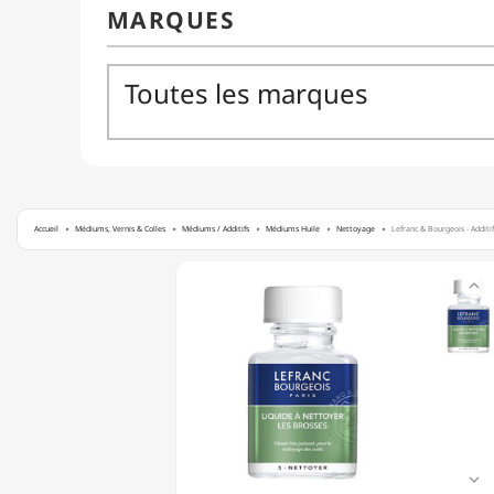
Accueil
Médiums, Vernis & Colles
Médiums / Additifs
Médiums Huile
Nettoyage
Lefranc & Bourgeois - Additi
LEFRANC

&
BOURGEOIS
-
ADDITIF
HUILE
-
LIQUIDE
À
NETTOYER
LES
