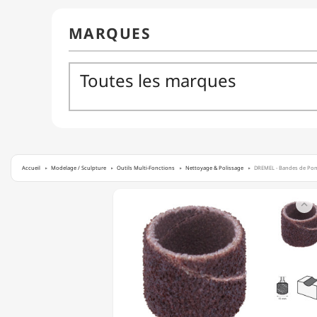
Accueil
Modelage / Sculpture
Outils Multi-Fonctions
Nettoyage & Polissage
DREMEL - Bandes de Ponça
DREMEL

-
BANDES
DE
PONÇAGE
(6)
-
Ø13MM
-
GRAIN