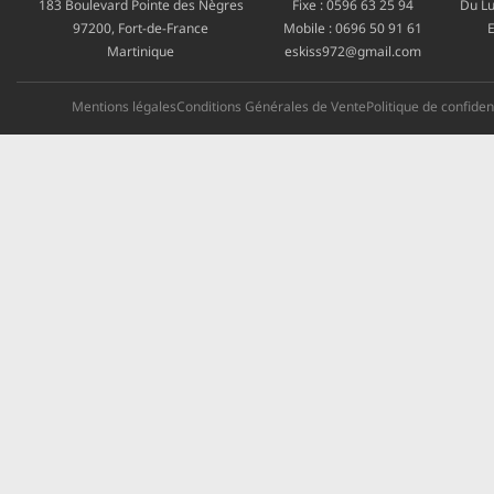
183 Boulevard Pointe des Nègres
Fixe :
0596 63 25 94
Du Lu
97200, Fort-de-France
Mobile :
0696 50 91 61
E
Martinique
eskiss972@gmail.com
Mentions légales
Conditions Générales de Vente
Politique de confident