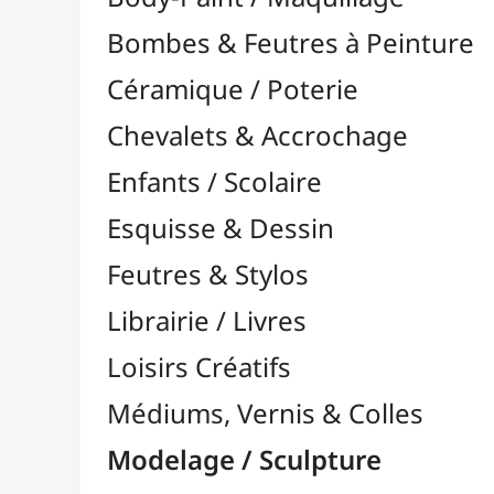
Feutres & Stylos
Librairie / Livres
Loisirs Créatifs
Médiums, Vernis & Colles
Modelage / Sculpture
Accessoires de Modelage

Gravure / Linogravure

Modélisme
Outils Multi-Fonctions

Accessoires
Appareils
Disques & Découpe
Fraises & Fôrets
Nettoyage & Polissage
Pâtes à Modeler
Pâtes Polymères