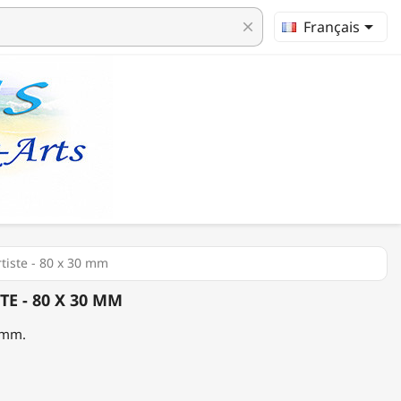

Français
clear
tiste - 80 x 30 mm
TE - 80 X 30 MM
0 mm.