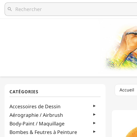
search
Accueil
MEYCO
Accessoires de Dessin
-
ÉPONG
Aérographie / Airbrush
D’ARTI
Body-Paint / Maquillage
-
80
Bombes & Feutres à Peinture
X