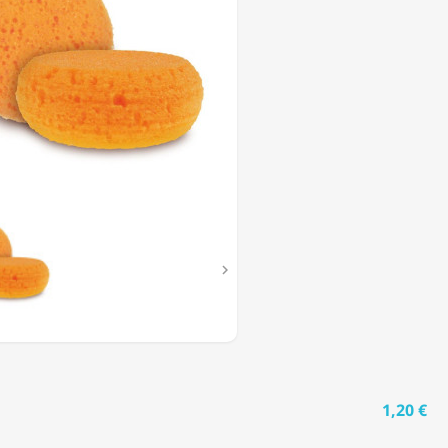

1,20 €