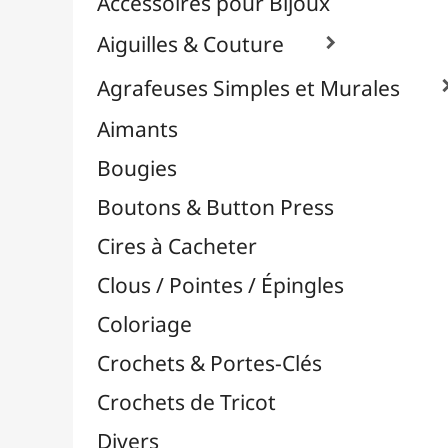
Effets Oxydation / Rouille
Emporte-Pièces & Perforatrices

Feuilles Métallisées & Foils
Feutrines & Caoutchouc Mousse
Fibres & Raphia

Fil Nylon & Elastiques
Fils Métalliques
Fleurs en Papier & Décors
Horlogerie - Mécanismes & Aiguilles
Machines de Découpe & Dies

Masques
Massicots & Lames
Mosaïque
Oeillets & Rivets
Petites Pinces
Pinces & Outils
Plantes & Jardin