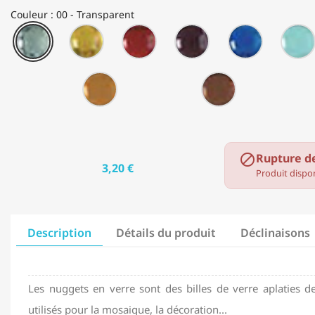
Couleur : 00 - Transparent
00
07
28
43
48
-
-
-
-
-
Transparent
Jaune
Rouge
Améthyste
Bleu
76
78
-
-
Topaze
Brun
Rupture d

3,20 €
Produit dispon
Description
Détails du produit
Déclinaisons
Les nuggets en verre sont des billes de verre aplaties de
utilisés pour la mosaique, la décoration...