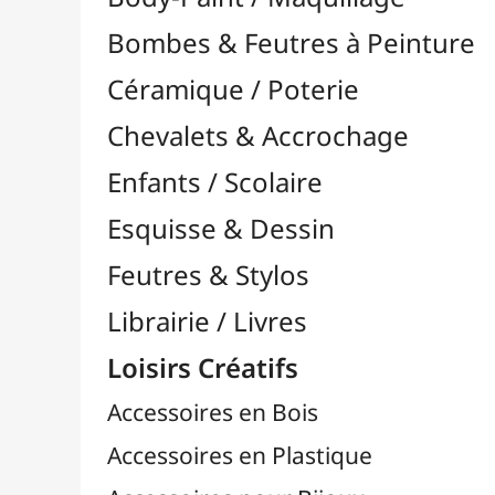
Feutres & Stylos
Librairie / Livres
Loisirs Créatifs
Accessoires en Bois
Accessoires en Plastique
Accessoires pour Bijoux
Aiguilles & Couture

Agrafeuses Simples et Murales

Aimants
Bougies
Boutons & Button Press
Cires à Cacheter
Clous / Pointes / Épingles
Coloriage
Crochets & Portes-Clés
Crochets de Tricot
Divers