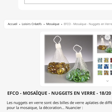
Accueil
Loisirs Créatifs
Mosaïque
EFCO - Mosaïque - Nuggets en Verre
EFCO

-
MOSAÏQUE
-
NUGGETS
EN
VERRE
-
18/20
MM
-

20/30
PIÈCES
EFCO - MOSAÏQUE - NUGGETS EN VERRE - 18/20 
Les nuggets en verre sont des billes de verre aplaties de diffé
pour la mosaique, la décoration... Nuancier :