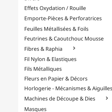
Plastique Fou
Polyphane
Poncage / Émeri
Quilling / Pliage
Reliure & Cinch
Sable, Strass & Paillettes

Savons
Serviettes
Sublimation
Supports en Cercles
Tampons et Encreurs

Washi Tape / Masking Tape
EFCOLOR - Émaux à Froid
Médiums, Vernis & Colles
Modelage / Sculpture
Peintures / Couleurs