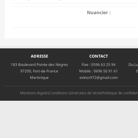
Nuancier :
ADRESSE
CONTACT
183 Boulevard Pointe des Nègres
Fixe :
0596 63 25 94
Du Lu
97200, Fort-de-France
Mobile :
0696 50 91 61
E
Martinique
eskiss972@gmail.com
Mentions légales
Conditions Générales de Vente
Politique de confident