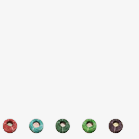
e
Rouge
Turquoise
Vert
Vert
Violet
Clair