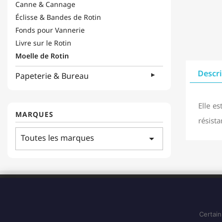
Canne & Cannage
Éclisse & Bandes de Rotin
Fonds pour Vannerie
Livre sur le Rotin
Moelle de Rotin
Descr
Papeterie & Bureau
Elle es
MARQUES
résista
Toutes les marques
arrow_drop_down
ADRESSE
183 Boulevard Pointe des Nègres
97200, Fort-de-France
Certain
Martinique