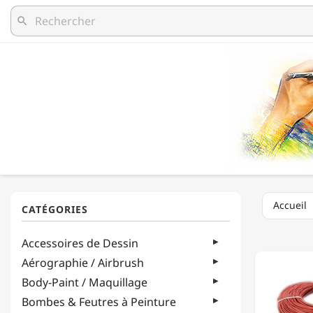
search
Accueil
MOELL
Accessoires de Dessin
DE
ROTIN
Aérographie / Airbrush
EN
Body-Paint / Maquillage
COULE
-
Bombes & Feutres à Peinture
COURO