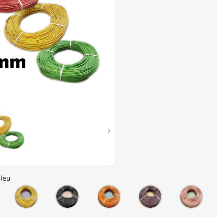

Bleu
leu
Jaune
Noir
Orange
Parme
Ros