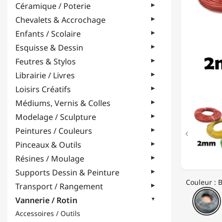
Céramique / Poterie
DE
250GR
Chevalets & Accrochage
-
Enfants / Scolaire
2MM
Esquisse & Dessin
Feutres & Stylos
Librairie / Livres
Loisirs Créatifs
Médiums, Vernis & Colles
Modelage / Sculpture
Peintures / Couleurs

Pinceaux & Outils
Résines / Moulage
Supports Dessin & Peinture
Couleur : 
Transport / Rangement
B
Vannerie / Rotin
Accessoires / Outils