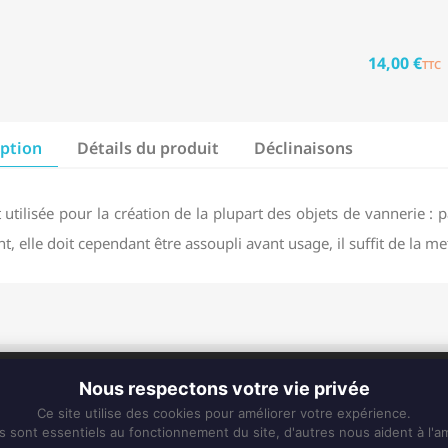
14,00 €
TTC
iption
Détails du produit
Déclinaisons
t utilisée pour la création de la plupart des objets de vannerie : pa
nt, elle doit cependant être assoupli avant usage, il suffit de la m
CONTACT
Nous respectons votre vie privée
Fixe :
0596 63 25 94
Ce site utilise des cookies pour améliorer votre expérience.
Mobile :
0696 50 91 61
s sont essentiels au fonctionnement du site, d'autres nous aident à l'am
eskiss972@gmail.com