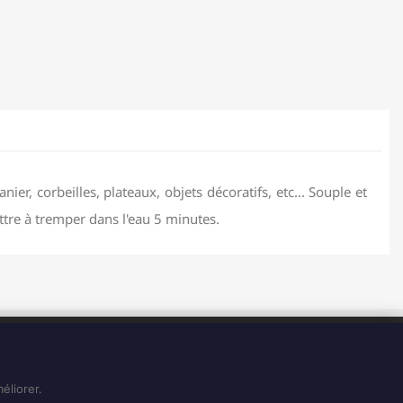
nier, corbeilles, plateaux, objets décoratifs, etc... Souple et
ettre à tremper dans l'eau 5 minutes.
HORAIRES
Du Lundi au Vendredi de 8H à 15H
Et le Samedi de 8H à 14H
éliorer.