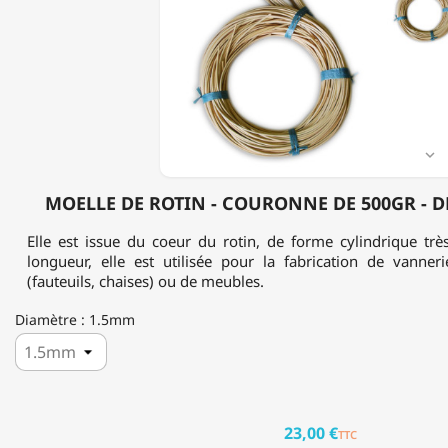
ROTIN
-
COURONNE
DE
500GR
-
DE
1.5MM
À

10MM
MOELLE DE ROTIN - COURONNE DE 500GR - 
Elle est issue du coeur du rotin, de forme cylindrique trè
longueur, elle est utilisée pour la fabrication de vanneri
(fauteuils, chaises) ou de meubles.
Diamètre : 1.5mm
23,00 €
TTC