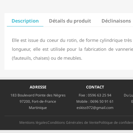
Description
Détails du produit
Déclinaisons
Elle est issue du coeur du rotin, de forme cylindrique très
longueur, elle est utilisée pour la fabrication de vannerie
(fauteuils, chaises) ou de meubles.
ADRESSE
CONTACT
183 Boulevard Pointe des Nègres
Fixe :
0596 63 25 94
Du Lu
97200, Fort-de-France
Mobile :
0696 50 91 61
E
Martinique
eskiss972@gmail.com
Mentions légales
Conditions Générales de Vente
Politique de confident