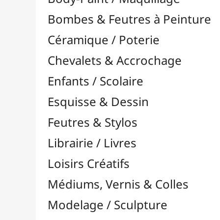
Feutres & Stylos
Librairie / Livres
Loisirs Créatifs
Médiums, Vernis & Colles
Modelage / Sculpture
Peintures / Couleurs
Pinceaux & Outils
Résines / Moulage
Supports Dessin & Peinture
Transport / Rangement
Vannerie / Rotin
Accessoires / Outils
Canne & Cannage
Éclisse & Bandes de Rotin
Fonds pour Vannerie
Livre sur le Rotin