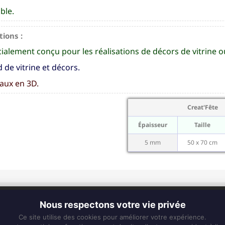
ble.
tions :
ialement conçu pour les réalisations de décors de vitrine o
 de vitrine et décors.
aux en 3D.
Creat'Fête
Épaisseur
Taille
5 mm
50 x 70 cm
CONTACT
Nous respectons votre vie privée
Fixe :
0596 63 25 94
Ce site utilise des cookies pour améliorer votre expérience.
Mobile :
0696 50 91 61