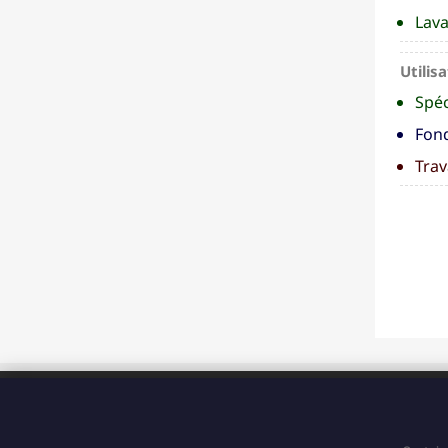
Lava
Utilisa
Spéc
Fond
Trav
ADRESSE
183 Boulevard Pointe des Nègres
97200, Fort-de-France