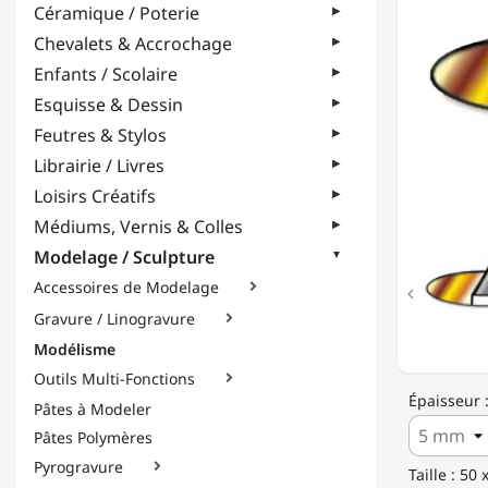
Céramique / Poterie
FACE
OR
Chevalets & Accrochage
&
Enfants / Scolaire
FACE
ARGEN
Esquisse & Dessin
Feutres & Stylos
Librairie / Livres
Loisirs Créatifs
Médiums, Vernis & Colles
Modelage / Sculpture
Accessoires de Modelage


Gravure / Linogravure

Modélisme
Outils Multi-Fonctions

Épaisseur 
Pâtes à Modeler
Pâtes Polymères
Pyrogravure

Taille : 50