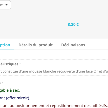
8,20 €
iption
Détails du produit
Déclinaisons
éristiques :
t constitué d'une mousse blanche recouverte d'une face Or et d'u
 :
çable à sec.
ant (effet miroir).
stant au positionnement et repositionnement des adhésifs.