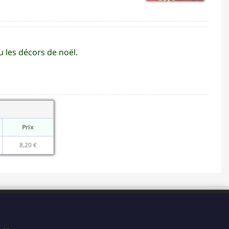
u les décors de noël.
Prix
8,20 €
HORAIRES
Du Lundi au Vendredi de 8H à 15H
Et le Samedi de 8H à 14H