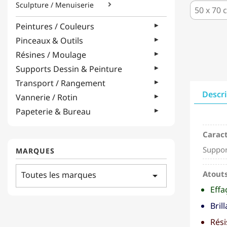
Sculpture / Menuiserie

Peintures / Couleurs
Pinceaux & Outils
Résines / Moulage
Supports Dessin & Peinture
Transport / Rangement
Descr
Vannerie / Rotin
Papeterie & Bureau
Caract
Suppor
MARQUES
Atouts
Toutes les marques
arrow_drop_down
Effa
Brill
Rési