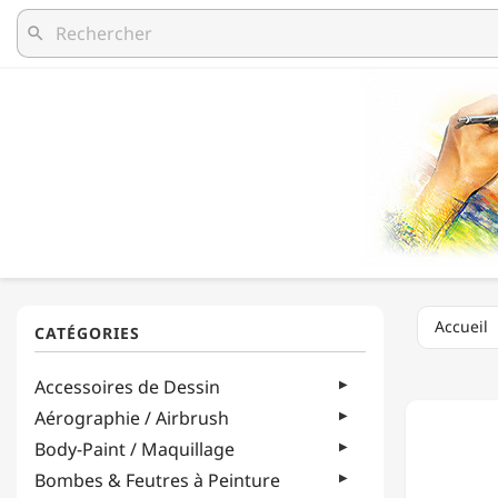
search
Accueil
CREAT'
Accessoires de Dessin
-
CARTO
Aérographie / Airbrush
MOUSS
Body-Paint / Maquillage
-
CREAT'
Bombes & Feutres à Peinture
-