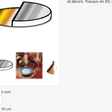
et décors. Travaux en 3D.
T

: 5 mm
 x 70 cm