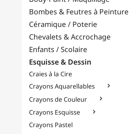
Craies à la Cire
Crayons Aquarellables

Crayons de Couleur

Crayons Esquisse

Crayons Pastel
Fusain
Graphite / Plomb

Mines / Recharges
Porte-Mines
Feutres & Stylos
Librairie / Livres
Loisirs Créatifs
Médiums, Vernis & Colles
Modelage / Sculpture
Peintures / Couleurs
Pinceaux & Outils