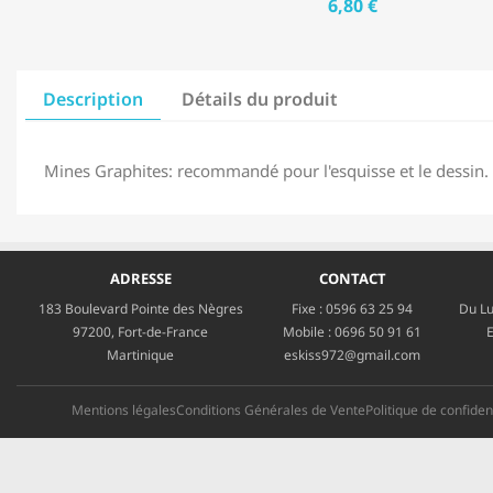
6,80 €
Description
Détails du produit
Mines Graphites: recommandé pour l'esquisse et le dessin.
ADRESSE
CONTACT
183 Boulevard Pointe des Nègres
Fixe :
0596 63 25 94
Du Lu
97200, Fort-de-France
Mobile :
0696 50 91 61
E
Martinique
eskiss972@gmail.com
Mentions légales
Conditions Générales de Vente
Politique de confident