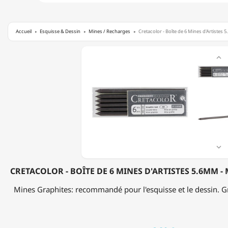
Accueil
Esquisse & Dessin
Mines / Recharges
Cretacolor - Boîte de 6 Mines d'Artistes 
CRETACOLOR

-
BOÎTE
DE
6
MINES
D'ARTISTES
5.6MM
-
MINES
GRAPHITES

-
4B
CRETACOLOR - BOÎTE DE 6 MINES D'ARTISTES 5.6MM - 
Mines Graphites: recommandé pour l'esquisse et le dessin. G