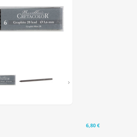
TES

6,80 €