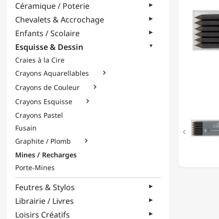
Céramique / Poterie
5.6MM
-
Chevalets & Accrochage
MINES
Enfants / Scolaire
GRAPHI
-
Esquisse & Dessin
2B
Craies à la Cire
Crayons Aquarellables

Crayons de Couleur

Crayons Esquisse

Crayons Pastel
Fusain

Graphite / Plomb

Mines / Recharges
Porte-Mines
Feutres & Stylos
Librairie / Livres
Loisirs Créatifs