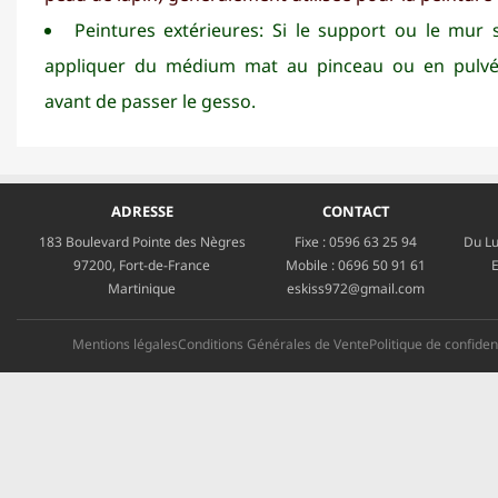
Peintures extérieures: Si le support ou le mur 
appliquer du médium mat au pinceau ou en pulvé
avant de passer le gesso.
ADRESSE
CONTACT
183 Boulevard Pointe des Nègres
Fixe :
0596 63 25 94
Du Lu
97200, Fort-de-France
Mobile :
0696 50 91 61
E
Martinique
eskiss972@gmail.com
Mentions légales
Conditions Générales de Vente
Politique de confident