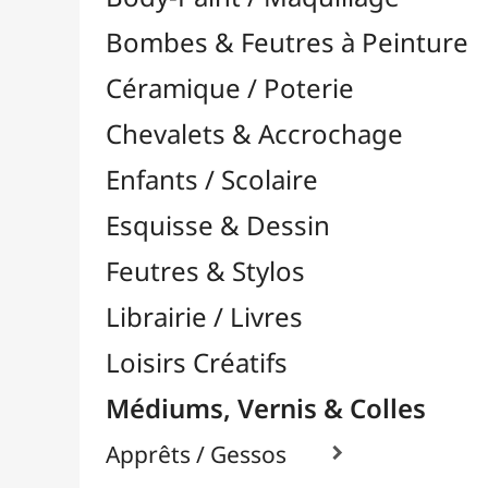
Feutres & Stylos
Librairie / Livres
Loisirs Créatifs
Médiums, Vernis & Colles
Apprêts / Gessos

Colles & Adhésifs

Durcisseurs / Solidifiants
Fixatifs
Liants

Médiums / Additifs

Médiums Acrylique

Craqueleurs
Glacis
Médiums Brillants
Médiums en Gel
Médiums Fluides