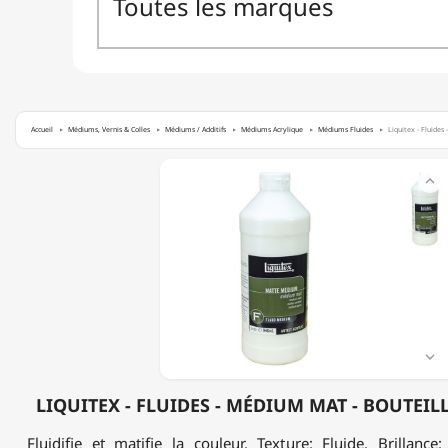
Accueil
Médiums, Vernis & Colles
Médiums / Additifs
Médiums Acrylique
Médiums Fluides
Liquitex - Fluides
LIQUITEX

-
FLUIDES
-
MÉDIUM
MAT
-
BOUTEILLE
DE
473ML
-

MAT
LIQUITEX - FLUIDES - MÉDIUM MAT - BOUTEILL
Fluidifie et matifie la couleur. Texture: Fluide. Brillance