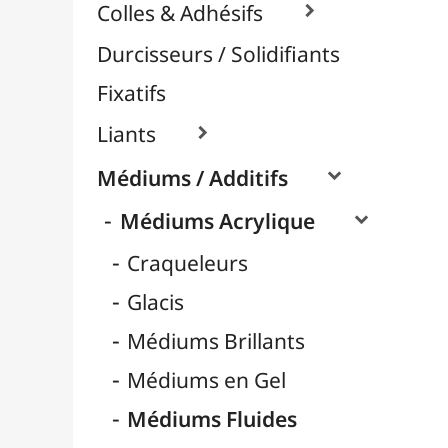
Médiums Mates
Médiums Pouring / Lissage
Nacrés / Irisés
Pâtes et Structures
Retardateurs
Médiums Encre / Aquarelle

Médiums Huile

Vernis / Protection

Vernis-Colles
Modelage / Sculpture
Peintures / Couleurs
Pinceaux & Outils
Résines / Moulage
Supports Dessin & Peinture
Transport / Rangement