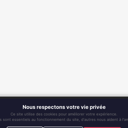
CONTACT
Nous respectons votre vie privée
Fixe :
0596 63 25 94
Ce site utilise des cookies pour améliorer votre expérience.
Mobile :
0696 50 91 61
s sont essentiels au fonctionnement du site, d'autres nous aident à l'am
eskiss972@gmail.com