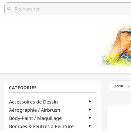
search
Accueil
LIQUIT
Accessoires de Dessin
-
MÉDIU
Aérographie / Airbrush
FLUIDE
Body-Paint / Maquillage
-
MÉDIU
Bombes & Feutres à Peinture
&