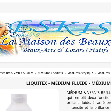
Médiums, Vernis & Colles
Médiums / Additifs
Médiums Acrylique
Médiums B
EX
LIQUITEX - MÉDIUM FLUIDE - MÉDIUM
M
MÉDIUM & VERNIS BRILLAN
qui remplit deux foncti
brillant fluide. Il améli
M
l'intensité et la brillan