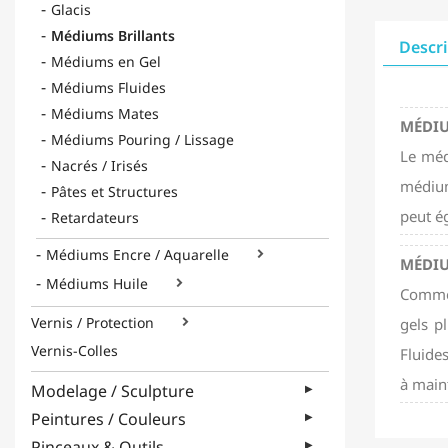
Glacis
Médiums Brillants
Descr
Médiums en Gel
Médiums Fluides
Médiums Mates
MÉDIU
Médiums Pouring / Lissage
Le méd
Nacrés / Irisés
médium 
Pâtes et Structures
peut é
Retardateurs
Médiums Encre / Aquarelle

MÉDIU
Médiums Huile

Comme 
Vernis / Protection
gels p

Vernis-Colles
Fluide
à maint
Modelage / Sculpture
Peintures / Couleurs
Pinceaux & Outils