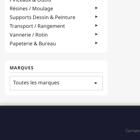
Résines / Moulage
Supports Dessin & Peinture
Transport / Rangement
Vannerie / Rotin
Papeterie & Bureau
MARQUES
Toutes les marques
arrow_drop_down
ADRESSE
183 Boulevard Pointe des Nègres
97200, Fort-de-France
Certain
Martinique