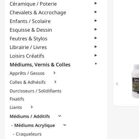
Céramique / Poterie
VERNIS
BRILLA
Chevalets & Accrochage
-
Enfants / Scolaire
237ML
Esquisse & Dessin
Feutres & Stylos
Librairie / Livres
Loisirs Créatifs
Médiums, Vernis & Colles
Apprêts / Gessos

Colles & Adhésifs


Durcisseurs / Solidifiants
Fixatifs
Liants

Médiums / Additifs

Médiums Acrylique

Craqueleurs