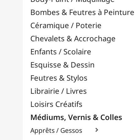
Feutres & Stylos
Librairie / Livres
Loisirs Créatifs
Médiums, Vernis & Colles
Apprêts / Gessos

Colles & Adhésifs

Durcisseurs / Solidifiants
Fixatifs
Liants

Médiums / Additifs

Médiums Acrylique

Craqueleurs
Glacis
Médiums Brillants
Médiums en Gel
Médiums Fluides