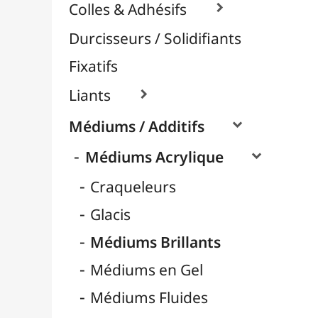
Médiums Mates
Médiums Pouring / Lissage
Nacrés / Irisés
Pâtes et Structures
Retardateurs
Médiums Encre / Aquarelle

Médiums Huile

Vernis / Protection

Vernis-Colles
Modelage / Sculpture
Peintures / Couleurs
Pinceaux & Outils
Résines / Moulage
Supports Dessin & Peinture
Transport / Rangement