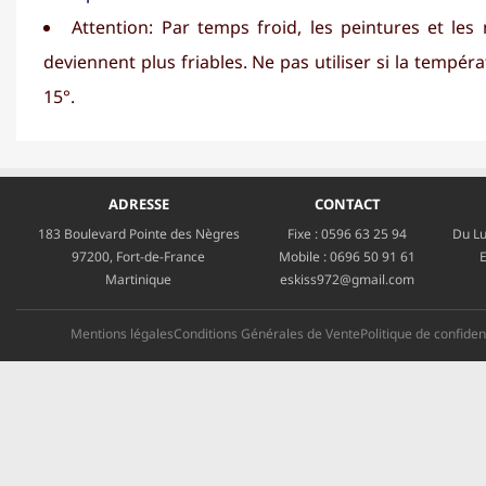
Attention: Par temps froid, les peintures et le
deviennent plus friables. Ne pas utiliser si la tempéra
15°.
ADRESSE
CONTACT
183 Boulevard Pointe des Nègres
Fixe :
0596 63 25 94
Du Lu
97200, Fort-de-France
Mobile :
0696 50 91 61
E
Martinique
eskiss972@gmail.com
Mentions légales
Conditions Générales de Vente
Politique de confident