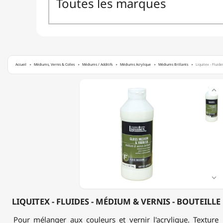
Accueil
Médiums, Vernis & Colles
Médiums / Additifs
Médiums Acrylique
Médiums Brillants
Liquitex - Fluide
LIQUITEX

-
FLUIDES
-
MÉDIUM
&
VERNIS
-
BOUTEILLE
DE
473ML

-
BRILLANT
LIQUITEX - FLUIDES - MÉDIUM & VERNIS - BOUTEILLE
Pour mélanger aux couleurs et vernir l'acrylique. Texture :