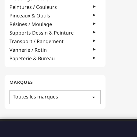
Peintures / Couleurs
Pinceaux & Outils
Résines / Moulage
Supports Dessin & Peinture
Transport / Rangement
Vannerie / Rotin
Papeterie & Bureau
MARQUES
Toutes les marques
arrow_drop_down
ADRESSE
183 Boulevard Pointe des Nègres