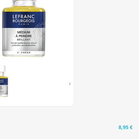
M
E
NT

8,95 €