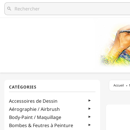
search
Accueil
LEFRA
Accessoires de Dessin
&
BOURG
Aérographie / Airbrush
-
Body-Paint / Maquillage
ADDITI
HUILE
Bombes & Feutres à Peinture
-