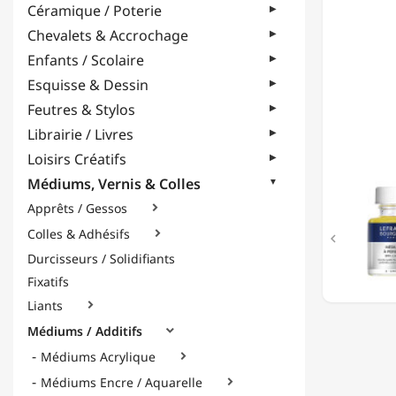
Céramique / Poterie
MÉDIU
À
Chevalets & Accrochage
PEINDR
Enfants / Scolaire
-
BRILLA
Esquisse & Dessin
-
Feutres & Stylos
75ML
Librairie / Livres
Loisirs Créatifs
Médiums, Vernis & Colles
Apprêts / Gessos

Colles & Adhésifs


Durcisseurs / Solidifiants
Fixatifs
Liants

Médiums / Additifs

Médiums Acrylique

Médiums Encre / Aquarelle
