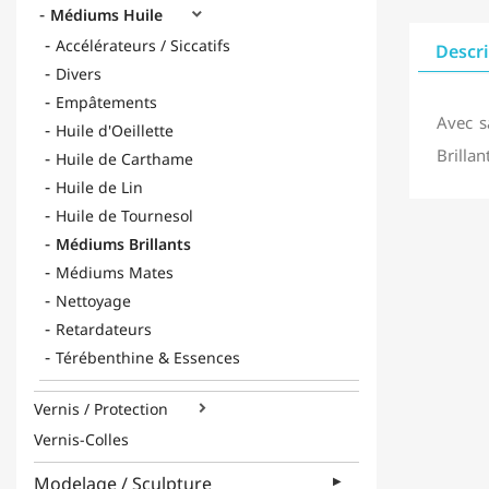
Médiums Huile

Accélérateurs / Siccatifs
Descr
Divers
Empâtements
Avec s
Huile d'Oeillette
Brilla
Huile de Carthame
Huile de Lin
Huile de Tournesol
Médiums Brillants
Médiums Mates
Nettoyage
Retardateurs
Térébenthine & Essences
Vernis / Protection

Vernis-Colles
Modelage / Sculpture