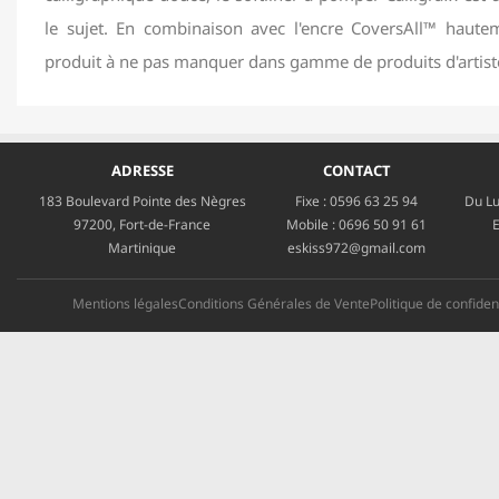
le sujet. En combinaison avec l'encre CoversAll™ haute
produit à ne pas manquer dans gamme de produits d'artist
ADRESSE
CONTACT
183 Boulevard Pointe des Nègres
Fixe :
0596 63 25 94
Du Lu
97200, Fort-de-France
Mobile :
0696 50 91 61
E
Martinique
eskiss972@gmail.com
Mentions légales
Conditions Générales de Vente
Politique de confident