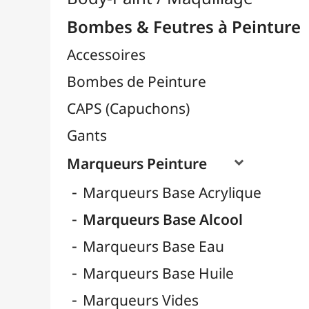
Marqueurs Peinture

Marqueurs Base Acrylique
Marqueurs Base Alcool
Marqueurs Base Eau
Marqueurs Base Huile
Marqueurs Vides
Pointes pour Marqueurs

Recharges pour Marqueurs
Sprays Spéciaux
Vernis en Spray
Céramique / Poterie
Chevalets & Accrochage
Enfants / Scolaire
Esquisse & Dessin
Feutres & Stylos
Librairie / Livres