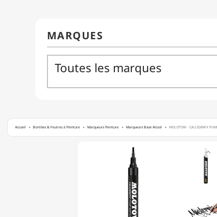
Accueil
Bombes & Feutres à Peinture
Marqueurs Peinture
Marqueurs Base Alcool
MOLOTOW - CALLIGRAFX PUMP 
MOLOTOW

-
CALLIGRAFX
PUMP
SOFTLINER
-
MARQUEUR
À