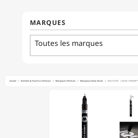
Accueil
Bombes & Feutres à Peinture
Marqueurs Peinture
Marqueurs Base Alcool
MOLOTOW - LIQUID CHROME™ M
MOLOTOW

-
LIQUID
CHROME™
MARKER
-
MARQUEUR
À