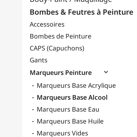
Marqueurs Peinture

Marqueurs Base Acrylique
Marqueurs Base Alcool
Marqueurs Base Eau
Marqueurs Base Huile
Marqueurs Vides
Pointes pour Marqueurs

Recharges pour Marqueurs
Sprays Spéciaux
Vernis en Spray
Céramique / Poterie
Chevalets & Accrochage
Enfants / Scolaire
Esquisse & Dessin
Feutres & Stylos
Librairie / Livres