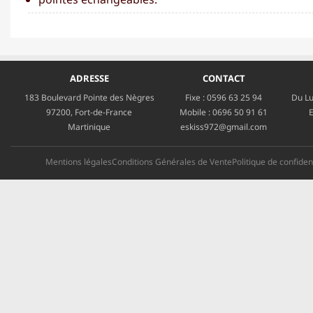
ADRESSE
CONTACT
183 Boulevard Pointe des Nègres
Fixe :
0596 63 25 94
Du Lu
97200, Fort-de-France
Mobile :
0696 50 91 61
E
Martinique
eskiss972@gmail.com
Mentions légales
Conditions Générales de Vente
Politique de confident