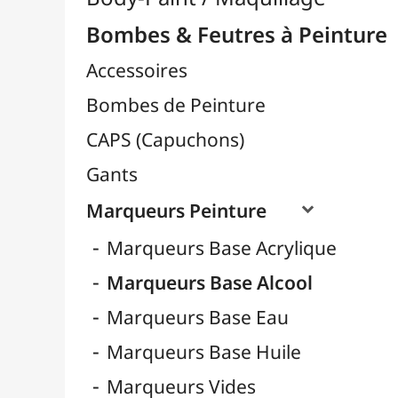
Marqueurs Peinture

Marqueurs Base Acrylique
Marqueurs Base Alcool
Marqueurs Base Eau
Marqueurs Base Huile
Marqueurs Vides
Pointes pour Marqueurs

Recharges pour Marqueurs
Sprays Spéciaux
Vernis en Spray
Céramique / Poterie
Chevalets & Accrochage
Enfants / Scolaire
Esquisse & Dessin
Feutres & Stylos
Librairie / Livres