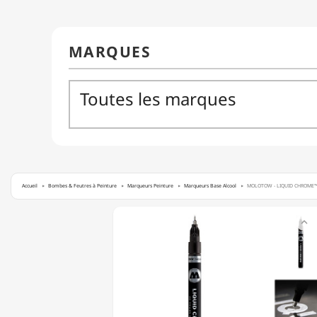
Accueil
Bombes & Feutres à Peinture
Marqueurs Peinture
Marqueurs Base Alcool
MOLOTOW - LIQUID CHROME™ M
MOLOTOW

-
LIQUID
CHROME™
MARKER
-
MARQUEUR
À