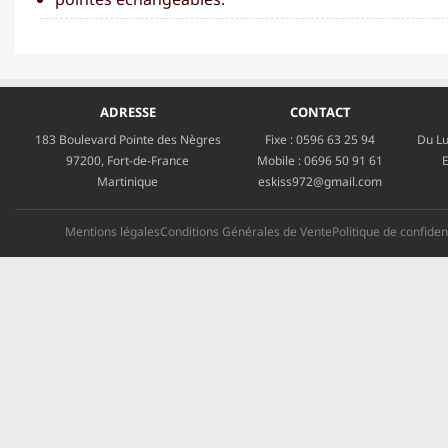
ADRESSE
CONTACT
183 Boulevard Pointe des Nègres
Fixe :
0596 63 25 94
Du Lu
97200, Fort-de-France
Mobile :
0696 50 91 61
E
Martinique
eskiss972@gmail.com
Mentions légales
Conditions Générales de Vente
Politique de confident