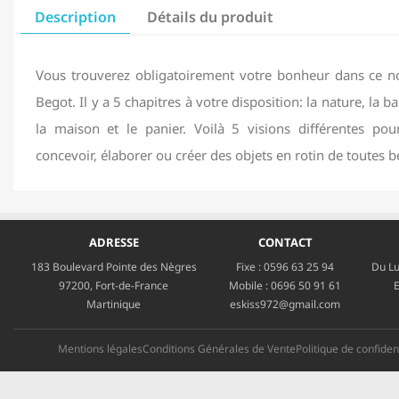
Description
Détails du produit
Vous trouverez obligatoirement votre bonheur dans ce no
Begot. Il y a 5 chapitres à votre disposition: la nature, la ba
la maison et le panier. Voilà 5 visions différentes p
concevoir, élaborer ou créer des objets en rotin de toutes b
ADRESSE
CONTACT
183 Boulevard Pointe des Nègres
Fixe :
0596 63 25 94
Du Lu
97200, Fort-de-France
Mobile :
0696 50 91 61
E
Martinique
eskiss972@gmail.com
Mentions légales
Conditions Générales de Vente
Politique de confident