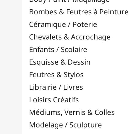
Feutres & Stylos
Librairie / Livres
Loisirs Créatifs
Médiums, Vernis & Colles
Modelage / Sculpture
Peintures / Couleurs
Pinceaux & Outils
Résines / Moulage
Supports Dessin & Peinture
Transport / Rangement
Vannerie / Rotin
Accessoires / Outils
Canne & Cannage
Éclisse & Bandes de Rotin
Fonds pour Vannerie
Livre sur le Rotin