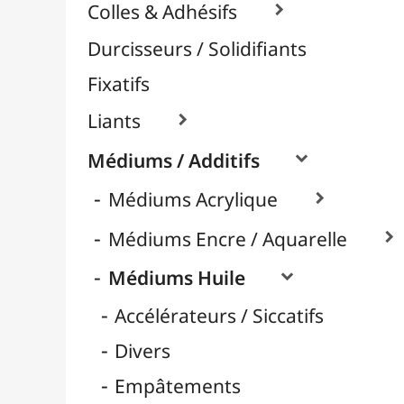
Huile d'Oeillette
Huile de Carthame
Huile de Lin
Huile de Tournesol
Médiums Brillants
Médiums Mates
Nettoyage
Retardateurs
Térébenthine & Essences
Vernis / Protection

Vernis-Colles
Modelage / Sculpture
Peintures / Couleurs
Pinceaux & Outils
Résines / Moulage
Supports Dessin & Peinture