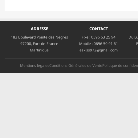
ADRESSE
CONTACT
183 Boulevard Pointe des Nègres
Fixe :
0596 63 25 94
Du Lu
97200, Fort-de-France
Mobile :
0696 50 91 61
E
Martinique
eskiss972@gmail.com
Mentions légales
Conditions Générales de Vente
Politique de confident