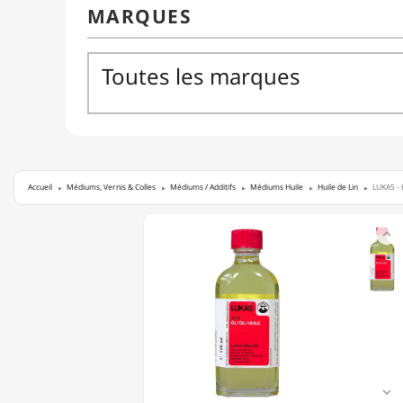
Accueil
Médiums, Vernis & Colles
Médiums / Additifs
Médiums Huile
Huile de Lin
LUKAS - 
LUKAS

-
HUILE
DE
LIN
STANDOLIE
-
2216
-
125ML
