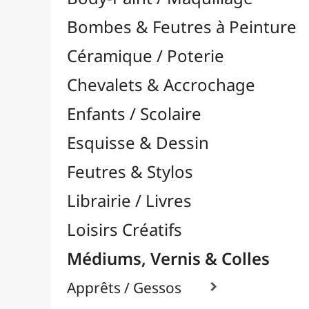
Feutres & Stylos
Librairie / Livres
Loisirs Créatifs
Médiums, Vernis & Colles
Apprêts / Gessos

Colles & Adhésifs

Durcisseurs / Solidifiants
Fixatifs
Liants

Médiums / Additifs

Médiums Acrylique

Médiums Encre / Aquarelle

Médiums Huile

Accélérateurs / Siccatifs
Divers
Empâtements