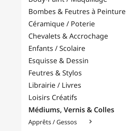
Feutres & Stylos
Librairie / Livres
Loisirs Créatifs
Médiums, Vernis & Colles
Apprêts / Gessos

Colles & Adhésifs

Durcisseurs / Solidifiants
Fixatifs
Liants

Médiums / Additifs

Médiums Acrylique

Médiums Encre / Aquarelle

Médiums Huile

Accélérateurs / Siccatifs
Divers
Empâtements