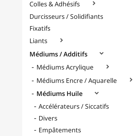
Huile d'Oeillette
Huile de Carthame
Huile de Lin
Huile de Tournesol
Médiums Brillants
Médiums Mates
Nettoyage
Retardateurs
Térébenthine & Essences
Vernis / Protection

Vernis-Colles
Modelage / Sculpture
Peintures / Couleurs
Pinceaux & Outils
Résines / Moulage
Supports Dessin & Peinture