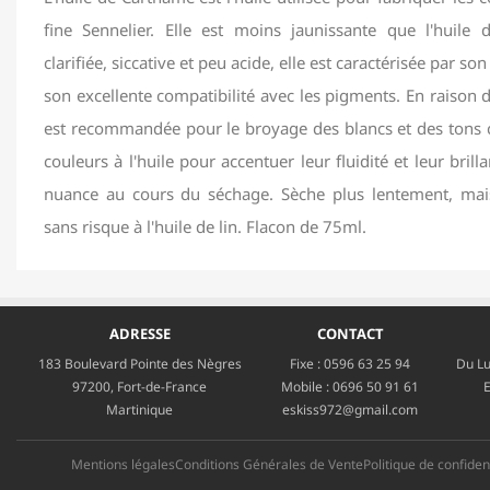
fine Sennelier. Elle est moins jaunissante que l'huile d
clarifiée, siccative et peu acide, elle est caractérisée par so
son excellente compatibilité avec les pigments. En raison d
est recommandée pour le broyage des blancs et des tons c
couleurs à l'huile pour accentuer leur fluidité et leur brill
nuance au cours du séchage. Sèche plus lentement, mai
sans risque à l'huile de lin. Flacon de 75ml.
ADRESSE
CONTACT
183 Boulevard Pointe des Nègres
Fixe :
0596 63 25 94
Du Lu
97200, Fort-de-France
Mobile :
0696 50 91 61
E
Martinique
eskiss972@gmail.com
Mentions légales
Conditions Générales de Vente
Politique de confident