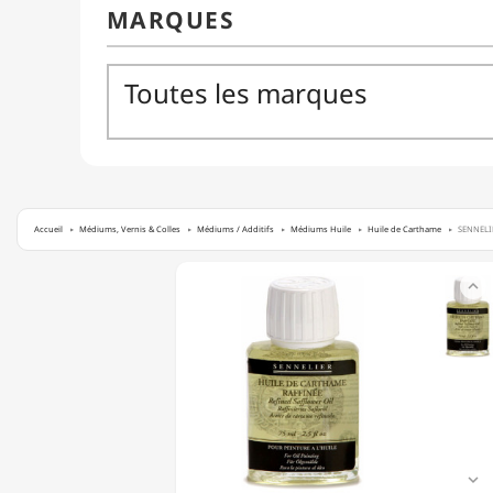
Accueil
Médiums, Vernis & Colles
Médiums / Additifs
Médiums Huile
Huile de Carthame
SENNELIE
SENNELIER

-
HUILE
DE
CARTHAME
RAFFINÉE
-
75ML
