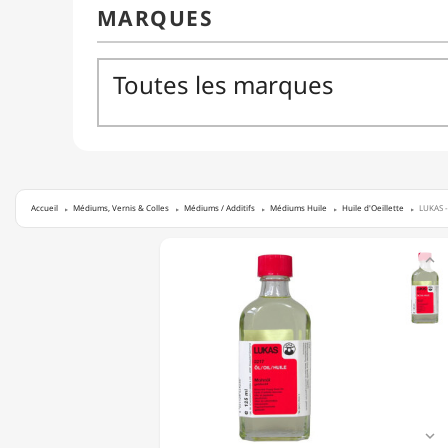
Accueil
Médiums, Vernis & Colles
Médiums / Additifs
Médiums Huile
Huile d'Oeillette
LUKAS -
LUKAS

-
HUILE
D'OEILLETTE
-
2217
-
50ML
&
125ML
