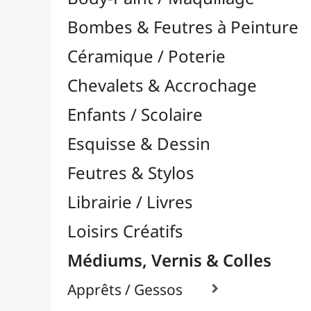
Feutres & Stylos
Librairie / Livres
Loisirs Créatifs
Médiums, Vernis & Colles
Apprêts / Gessos

Colles & Adhésifs

Durcisseurs / Solidifiants
Fixatifs
Liants

Médiums / Additifs

Médiums Acrylique

Médiums Encre / Aquarelle

Médiums Huile

Accélérateurs / Siccatifs
Divers
Empâtements