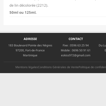
de lin décolorée (2212).
50ml ou 125ml.
ADRESSE
CONTACT
183 Boulevard Pointe des Nègres
Fixe :
0596 63 25 94
Du Lu
97200, Fort-de-France
Mobile :
0696 50 91 61
E
Martinique
eskiss972@gmail.com
Mentions légales
Conditions Générales de Vente
Politique de confident