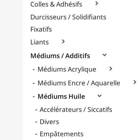
Huile d'Oeillette
Huile de Carthame
Huile de Lin
Huile de Tournesol
Médiums Brillants
Médiums Mates
Nettoyage
Retardateurs
Térébenthine & Essences
Vernis / Protection

Vernis-Colles
Modelage / Sculpture
Peintures / Couleurs
Pinceaux & Outils
Résines / Moulage
Supports Dessin & Peinture