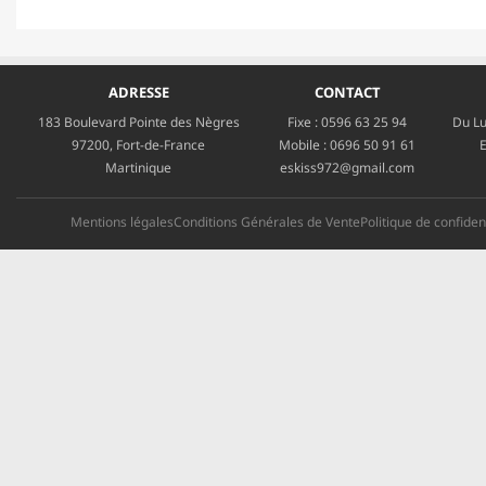
ADRESSE
CONTACT
183 Boulevard Pointe des Nègres
Fixe :
0596 63 25 94
Du Lu
97200, Fort-de-France
Mobile :
0696 50 91 61
E
Martinique
eskiss972@gmail.com
Mentions légales
Conditions Générales de Vente
Politique de confident