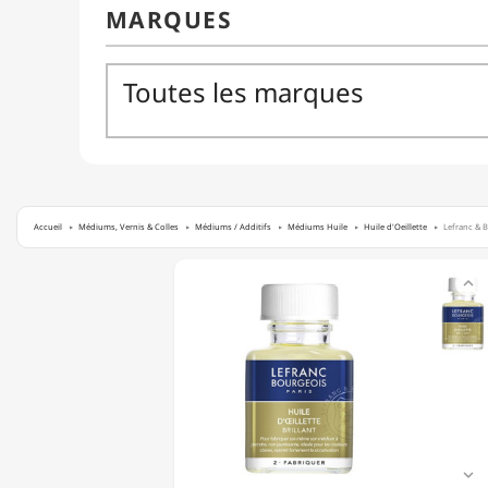
Accueil
Médiums, Vernis & Colles
Médiums / Additifs
Médiums Huile
Huile d'Oeillette
Lefranc & Bo
LEFRANC

&
BOURGEOIS
-
HUILE
D’OEILLETTE
-
BRILLANT
-
75ML
