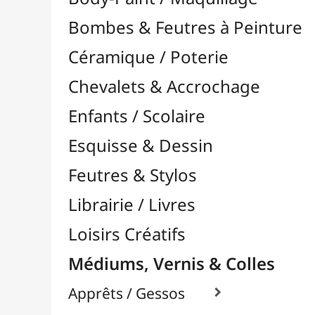
Feutres & Stylos
Librairie / Livres
Loisirs Créatifs
Médiums, Vernis & Colles
Apprêts / Gessos

Colles & Adhésifs

Durcisseurs / Solidifiants
Fixatifs
Liants

Médiums / Additifs

Médiums Acrylique

Médiums Encre / Aquarelle

Médiums Huile

Accélérateurs / Siccatifs
Divers
Empâtements