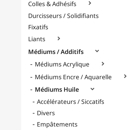
Huile d'Oeillette
Huile de Carthame
Huile de Lin
Huile de Tournesol
Médiums Brillants
Médiums Mates
Nettoyage
Retardateurs
Térébenthine & Essences
Vernis / Protection

Vernis-Colles
Modelage / Sculpture
Peintures / Couleurs
Pinceaux & Outils
Résines / Moulage
Supports Dessin & Peinture