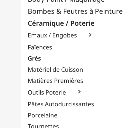
Matériel de Cuisson
Matières Premières
Outils Poterie

Pâtes Autodurcissantes
Porcelaine
Tournettes
Chevalets & Accrochage
Enfants / Scolaire
Esquisse & Dessin
Feutres & Stylos
Librairie / Livres
Loisirs Créatifs
Médiums, Vernis & Colles
Modelage / Sculpture
Peintures / Couleurs
Pinceaux & Outils