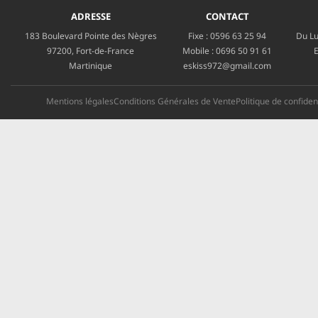
ADRESSE
CONTACT
183 Boulevard Pointe des Nègres
Fixe :
0596 63 25 94
Du Lu
97200, Fort-de-France
Mobile :
0696 50 91 61
E
Martinique
eskiss972@gmail.com
Mentions légales
Conditions Générales de Vente
Politique de confident