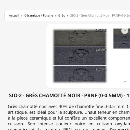
Accueil
Céramique / Poterie
Grès
SIO-2 - Grès Chamotté Noir - PRNF (0-0.5
SIO-

2
-
GRÈS
CHAMOTTÉ
NOIR
-
PRNF
(0-
0.5MM)
-

1200-
1260°C
SIO-2 - GRÈS CHAMOTTÉ NOIR - PRNF (0-0.5MM) - 1
-
12.5KG
Grès chamotté noir avec 40% de chamotte fine 0-0.5 mm. C
artistique, est idéal pour la sculpture. L'haut teneur en cha
à la pièce céramique et lui confère un excellent comporte
cuisson. Son intense couleur noire en cuisson oxydant
convertissant la gamme PRN en un moyen d’expression