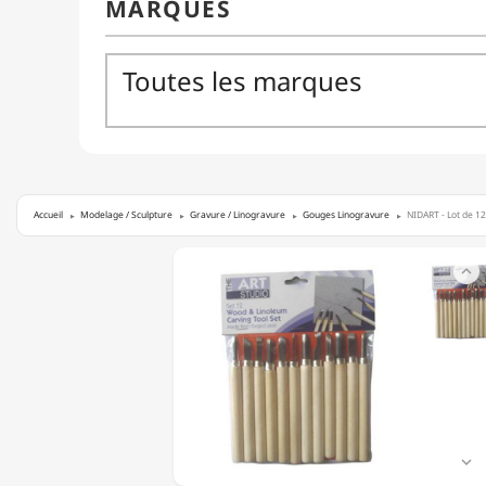
Accueil
Modelage / Sculpture
Gravure / Linogravure
Gouges Linogravure
NIDART - Lot de 12
NIDART

-
LOT
DE
12
GOUGES
À
SCULPTER
-
CARVING
TOOLS
