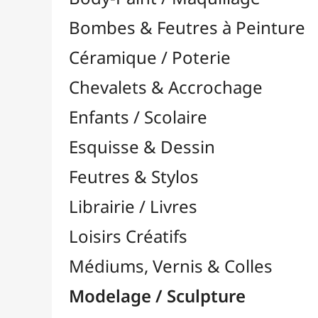
Feutres & Stylos
Librairie / Livres
Loisirs Créatifs
Médiums, Vernis & Colles
Modelage / Sculpture
Accessoires de Modelage

Gravure / Linogravure

Encres Linogravure
Gouges Linogravure
Plaques / Supports
Rouleaux Linogravure
Modélisme
Outils Multi-Fonctions

Pâtes à Modeler
Pâtes Polymères
Pyrogravure
