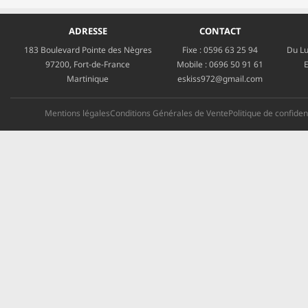
ADRESSE
CONTACT
183 Boulevard Pointe des Nègres
Fixe :
0596 63 25 94
Du Lu
97200, Fort-de-France
Mobile :
0696 50 91 61
E
Martinique
eskiss972@gmail.com
Mentions légales
Conditions Générales de Vente
Politique de confident