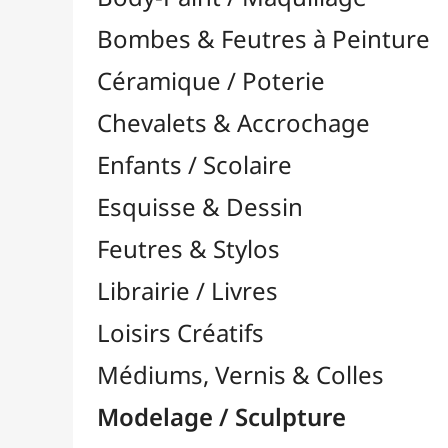
Feutres & Stylos
Librairie / Livres
Loisirs Créatifs
Médiums, Vernis & Colles
Modelage / Sculpture
Accessoires de Modelage

Gravure / Linogravure

Modélisme
Outils Multi-Fonctions

Pâtes à Modeler
Pâtes Polymères
Pyrogravure

Sculpture / Menuiserie

Divers
Gouges de Sculpteurs
Pierres à Affûter