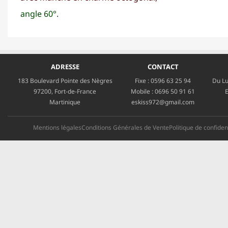
angle 60°.
ADRESSE
CONTACT
183 Boulevard Pointe des Nègres
Fixe :
0596 63 25 94
Du Lu
97200, Fort-de-France
Mobile :
0696 50 91 61
E
Martinique
eskiss972@gmail.com
Mentions légales
Conditions Générales de Vente
Politique de confident