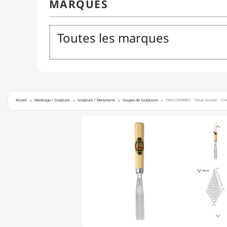
Accueil
Modelage / Sculpture
Sculpture / Menuiserie
Gouges de Sculpteurs
TWO CHERRIES - "Deux Cerises" - 3141
TWO

CHERRIES
-
"DEUX
CERISES"
-
3141
-
CISEAUX
DROIT
POUR

SCULPTEURS