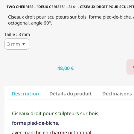
-
TWO CHERRIES - "DEUX CERISES" - 3141 - CISEAUX DROIT POUR SCULPT
FORME
PIED-
Ciseaux droit pour sculpteurs sur bois, forme pied-de-bich
DE-
octogonal, angle 60°.
BICHE
Taille : 3 mm
48,00 €
Description
Détails du produit
Déclinaisons
Ciseaux droit pour sculpteurs sur bois,
forme pied-de-biche,
avec manche en charme octogonal,