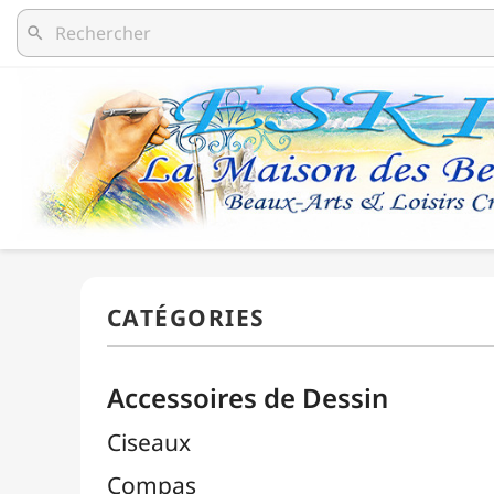
search
Accessoires de Dessin
Ciseaux
Compas
Découpe / Cutters / Lames
Équerres
Estompes
Gommes

Autres Gommes