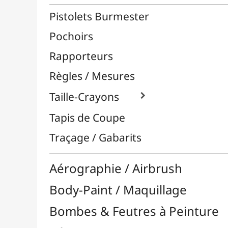
Céramique / Poterie
Chevalets & Accrochage
Enfants / Scolaire
Esquisse & Dessin
Feutres & Stylos
Librairie / Livres
Loisirs Créatifs
Médiums, Vernis & Colles
Modelage / Sculpture
Peintures / Couleurs
Pinceaux & Outils
Résines / Moulage
Supports Dessin & Peinture
Transport / Rangement
Vannerie / Rotin
Papeterie & Bureau