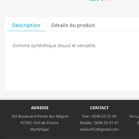
Description
Détails du produit
Gomme synthétique douce et versatile.
ADRESSE
CONTACT
183 Boulevard Pointe des Nègres
Fixe :
0596 63 25 94
Du Lu
97200, Fort-de-France
Mobile :
0696 50 91 61
E
Martinique
eskiss972@gmail.com