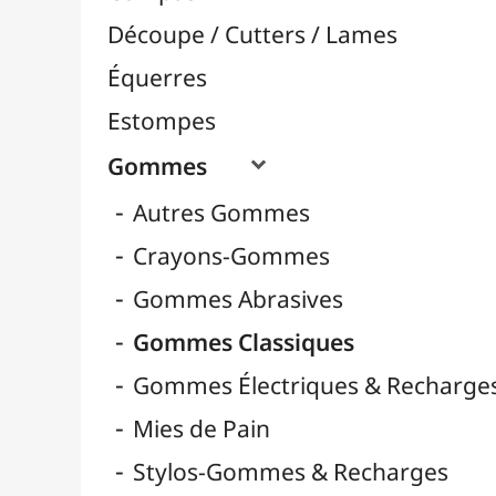
Crayons-Gommes
Gommes Abrasives
Gommes Classiques
Gommes Électriques & Recharges
Mies de Pain
Stylos-Gommes & Recharges
Pistolets Burmester
Pochoirs
Rapporteurs
Règles / Mesures
Taille-Crayons

Tapis de Coupe
Traçage / Gabarits
Aérographie / Airbrush
Body-Paint / Maquillage
Bombes & Feutres à Peinture