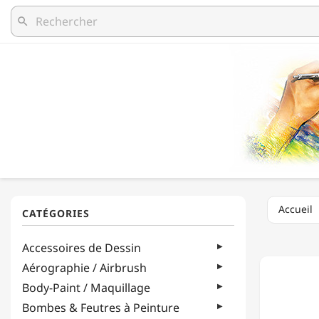
search
Accueil
CRETA
Accessoires de Dessin
-
ART
Aérographie / Airbrush
CHUNK
Body-Paint / Maquillage
SET
-
Bombes & Feutres à Peinture
ASSOR