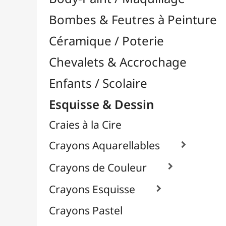
Craies à la Cire
Crayons Aquarellables

Crayons de Couleur

Crayons Esquisse

Crayons Pastel
Fusain
Graphite / Plomb

Mines / Recharges
Porte-Mines
Feutres & Stylos
Librairie / Livres
Loisirs Créatifs
Médiums, Vernis & Colles
Modelage / Sculpture
Peintures / Couleurs
Pinceaux & Outils