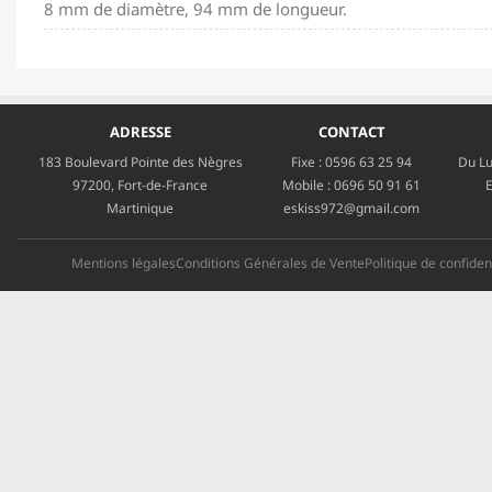
8 mm de diamètre, 94 mm de longueur.
ADRESSE
CONTACT
183 Boulevard Pointe des Nègres
Fixe :
0596 63 25 94
Du Lu
97200, Fort-de-France
Mobile :
0696 50 91 61
E
Martinique
eskiss972@gmail.com
Mentions légales
Conditions Générales de Vente
Politique de confident