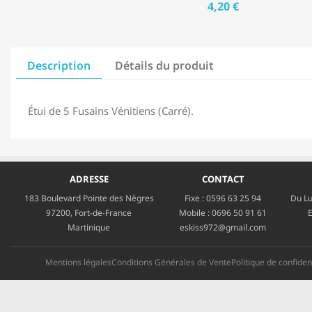
4,20 €
Description
Détails du produit
Étui de 5 Fusains Vénitiens (Carré).
ADRESSE
CONTACT
183 Boulevard Pointe des Nègres
Fixe :
0596 63 25 94
Du Lu
97200, Fort-de-France
Mobile :
0696 50 91 61
E
Martinique
eskiss972@gmail.com
Mentions légales
Conditions Générales de Vente
Politique de confident