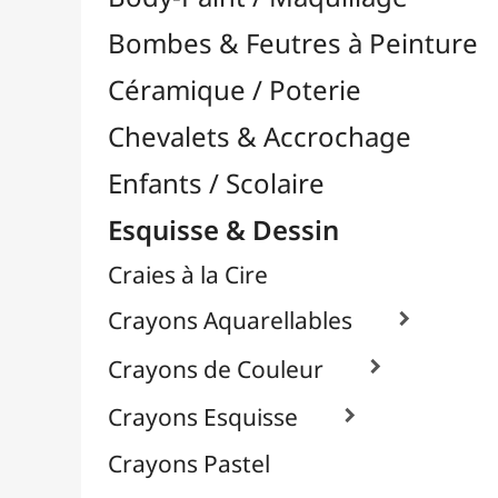
Craies à la Cire
Crayons Aquarellables

Crayons de Couleur

Crayons Esquisse

Crayons Pastel
Fusain
Graphite / Plomb

Mines / Recharges
Porte-Mines
Feutres & Stylos
Librairie / Livres
Loisirs Créatifs
Médiums, Vernis & Colles
Modelage / Sculpture
Peintures / Couleurs
Pinceaux & Outils