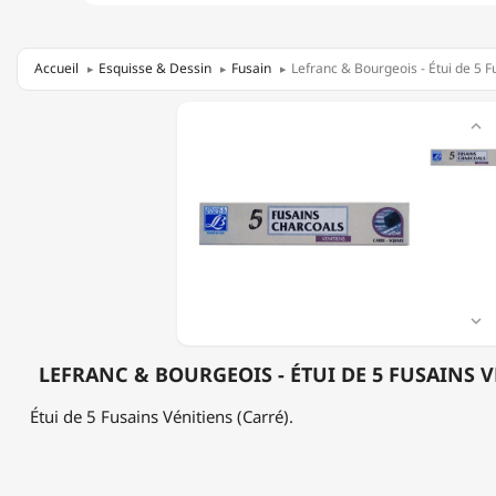
Accueil
Esquisse & Dessin
Fusain
Lefranc & Bourgeois - Étui de 5 F
LEFRANC

&
BOURGEOIS
-
ÉTUI
DE
5
FUSAINS
VÉNITIENS
(CARRÉ)

LEFRANC & BOURGEOIS - ÉTUI DE 5 FUSAINS V
Étui de 5 Fusains Vénitiens (Carré).