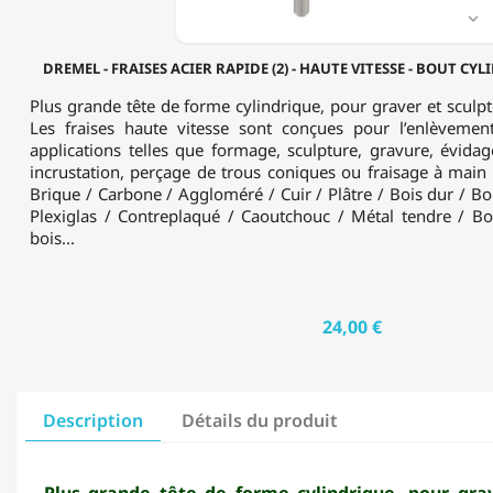
BOUT

CYLINDRIQUE
-
DREMEL - FRAISES ACIER RAPIDE (2) - HAUTE VITESSE - BOUT CYL
Ø7.8MM
(115)
Plus grande tête de forme cylindrique, pour graver et sculp
Les fraises haute vitesse sont conçues pour l’enlèveme
applications telles que formage, sculpture, gravure, évidage
incrustation, perçage de trous coniques ou fraisage à main l
Brique / Carbone / Aggloméré / Cuir / Plâtre / Bois dur / Boi
Plexiglas / Contreplaqué / Caoutchouc / Métal tendre / Bo
bois...
24,00 €
Description
Détails du produit
Plus grande tête de forme cylindrique, pour grav