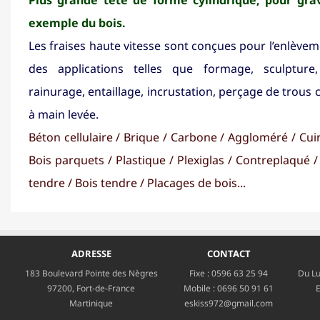
exemple du bois.
Les fraises haute vitesse sont conçues pour l’enlève
des applications telles que formage, sculpture,
rainurage, entaillage, incrustation, perçage de trous
à main levée.
Béton cellulaire / Brique / Carbone / Aggloméré / Cuir 
Bois parquets / Plastique / Plexiglas / Contreplaqué 
tendre / Bois tendre / Placages de bois...
ADRESSE
CONTACT
183 Boulevard Pointe des Nègres
Fixe :
0596 63 25 94
Du Lu
97200, Fort-de-France
Mobile :
0696 50 91 61
E
Martinique
eskiss972@gmail.com