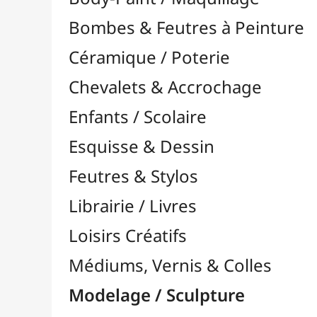
Feutres & Stylos
Librairie / Livres
Loisirs Créatifs
Médiums, Vernis & Colles
Modelage / Sculpture
Accessoires de Modelage

Gravure / Linogravure

Modélisme
Outils Multi-Fonctions

Accessoires
Appareils
Disques & Découpe
Fraises & Fôrets
Nettoyage & Polissage
Pâtes à Modeler
Pâtes Polymères