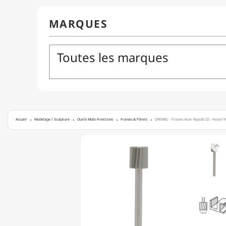
Accueil
Modelage / Sculpture
Outils Multi-Fonctions
Fraises & Fôrets
DREMEL - Fraises Acier Rapide (2) - Haute 
DREMEL

-
FRAISES
ACIER
RAPIDE
(2)
-
HAUTE
VITESSE
-