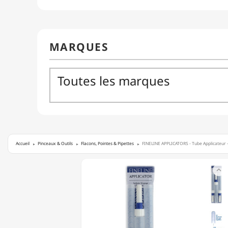
Accueil
Pinceaux & Outils
Flacons, Pointes & Pipettes
FINELINE APPLICATORS - Tube Applicateur 
FINELINE

APPLICATORS
-
TUBE
APPLICATEUR
-
ROND