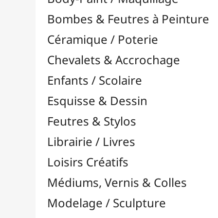
Feutres & Stylos
Librairie / Livres
Loisirs Créatifs
Médiums, Vernis & Colles
Modelage / Sculpture
Peintures / Couleurs
Pinceaux & Outils
Accessoires
Colour Shapers
Couteaux à Peindre
Éponges
Flacons, Pointes & Pipettes
Lampes UV
Mannequins
Mousses & Rouleaux
Nettoyage / Savons
Palettes