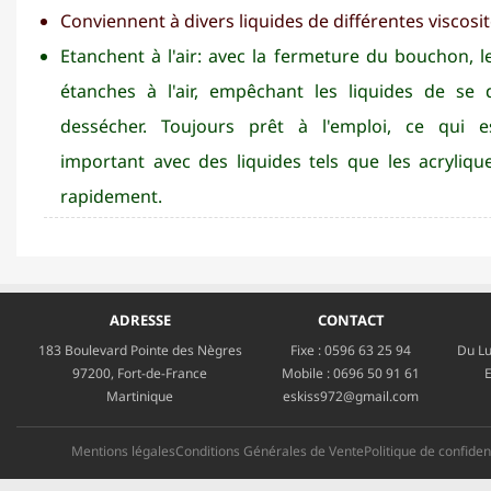
Conviennent à divers liquides de différentes viscosit
Etanchent à l'air: avec la fermeture du bouchon, le
étanches à l'air, empêchant les liquides de se
dessécher. Toujours prêt à l'emploi, ce qui es
important avec des liquides tels que les acryliqu
rapidement.
ADRESSE
CONTACT
183 Boulevard Pointe des Nègres
Fixe :
0596 63 25 94
Du Lu
97200, Fort-de-France
Mobile :
0696 50 91 61
E
Martinique
eskiss972@gmail.com
Mentions légales
Conditions Générales de Vente
Politique de confident