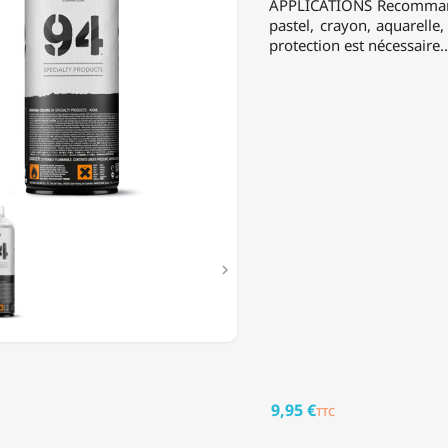
APPLICATIONS Recommandé 
pastel, crayon, aquarelle
protection est nécessaire..
ER

9,95 €
TTC