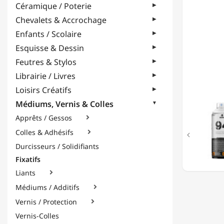
Céramique / Poterie
-
MATT
Chevalets & Accrochage
FIXER
Enfants / Scolaire
LACQU
-
Esquisse & Dessin
400ML
Feutres & Stylos
Librairie / Livres
Loisirs Créatifs
Médiums, Vernis & Colles
Apprêts / Gessos

Colles & Adhésifs


Durcisseurs / Solidifiants
Fixatifs
Liants

Médiums / Additifs

Vernis / Protection

Vernis-Colles