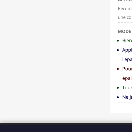
Recomm
une co
MODE 
Bien
Appl
l'ép
Pour
épai
Tour
Ne j
ADRESSE