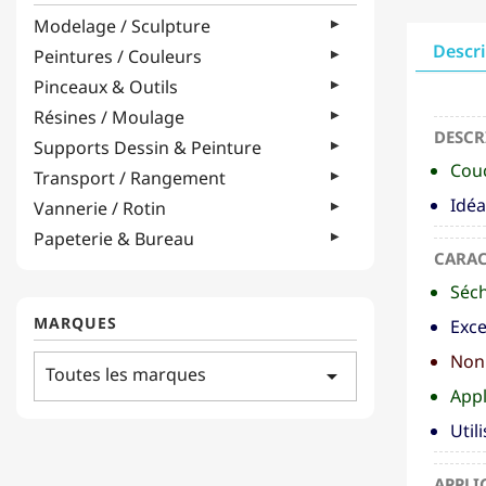
Modelage / Sculpture
Descr
Peintures / Couleurs
Pinceaux & Outils
Résines / Moulage
DESCR
Supports Dessin & Peinture
Couc
Transport / Rangement
Idéa
Vannerie / Rotin
Papeterie & Bureau
CARAC
Séch
MARQUES
Exce
Non 
Toutes les marques
arrow_drop_down
Appl
Utili
APPLI