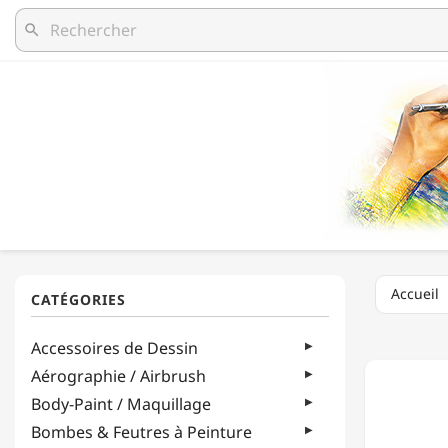
search
Accueil
MONTA
Accessoires de Dessin
COLOR
-
Aérographie / Airbrush
MTN
Body-Paint / Maquillage
94
-
Bombes & Feutres à Peinture
FIXATIF