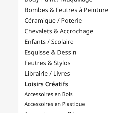
Feutres & Stylos
Librairie / Livres
Loisirs Créatifs
Accessoires en Bois
Accessoires en Plastique
Accessoires pour Bijoux
Aiguilles & Couture

Agrafeuses Simples et Murales

Aimants
Bougies
Boutons & Button Press
Cires à Cacheter
Clous / Pointes / Épingles
Coloriage
Crochets & Portes-Clés
Crochets de Tricot
Divers