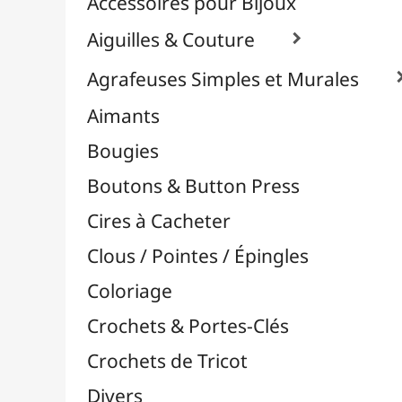
Effets Oxydation / Rouille
Emporte-Pièces & Perforatrices

Feuilles Métallisées & Foils
Feutrines & Caoutchouc Mousse
Fibres & Raphia

Fil Nylon & Elastiques
Fils Métalliques
Fleurs en Papier & Décors
Horlogerie - Mécanismes & Aiguilles
Machines de Découpe & Dies

Masques
Massicots & Lames
Mosaïque
Oeillets & Rivets
Petites Pinces
Pinces & Outils
Plantes & Jardin