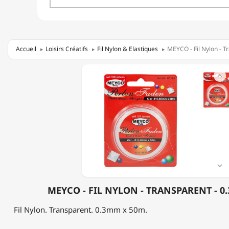
Accueil
Loisirs Créatifs
Fil Nylon & Elastiques
MEYCO - Fil Nylon - 
MEYCO

-
FIL
NYLON
-
TRANSPARENT
-
0.3MM
X
50M

MEYCO - FIL NYLON - TRANSPARENT - 0
Fil Nylon. Transparent. 0.3mm x 50m.