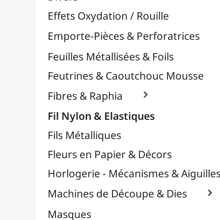
Plastique Fou
Polyphane
Poncage / Émeri
Quilling / Pliage
Reliure & Cinch
Sable, Strass & Paillettes

Savons
Serviettes
Sublimation
Supports en Cercles
Tampons et Encreurs

Washi Tape / Masking Tape
EFCOLOR - Émaux à Froid
Médiums, Vernis & Colles
Modelage / Sculpture
Peintures / Couleurs