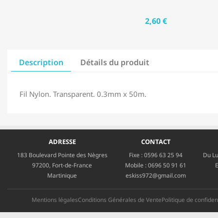
2,60 €
Description
Détails du produit
Fil Nylon. Transparent. 0.3mm x 50m.
ADRESSE
CONTACT
183 Boulevard Pointe des Nègres
Fixe :
0596 63 25 94
Du Lu
97200, Fort-de-France
Mobile :
0696 50 91 61
E
Martinique
eskiss972@gmail.com
Mentions légales
Conditions Générales de Vente
Politique de confident