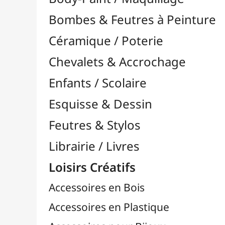
Feutres & Stylos
Librairie / Livres
Loisirs Créatifs
Accessoires en Bois
Accessoires en Plastique
Accessoires pour Bijoux
Aiguilles & Couture

Agrafeuses Simples et Murales

Aimants
Bougies
Boutons & Button Press
Cires à Cacheter
Clous / Pointes / Épingles
Coloriage
Crochets & Portes-Clés
Crochets de Tricot
Divers