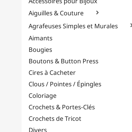
Effets Oxydation / Rouille
Emporte-Pièces & Perforatrices

Feuilles Métallisées & Foils
Feutrines & Caoutchouc Mousse
Fibres & Raphia

Fil Nylon & Elastiques
Fils Métalliques
Fleurs en Papier & Décors
Horlogerie - Mécanismes & Aiguilles
Machines de Découpe & Dies

Masques
Massicots & Lames
Mosaïque
Oeillets & Rivets
Petites Pinces
Pinces & Outils
Plantes & Jardin