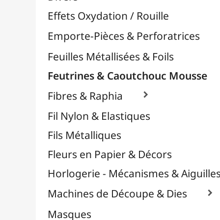
Plastique Fou
Polyphane
Poncage / Émeri
Quilling / Pliage
Reliure & Cinch
Sable, Strass & Paillettes

Savons
Serviettes
Sublimation
Supports en Cercles
Tampons et Encreurs

Washi Tape / Masking Tape
EFCOLOR - Émaux à Froid
Médiums, Vernis & Colles
Modelage / Sculpture
Peintures / Couleurs