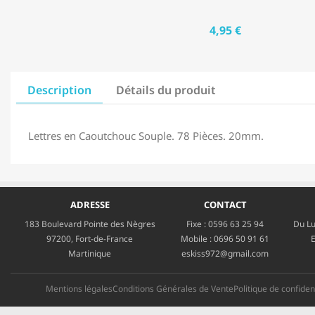
4,95 €
Description
Détails du produit
Lettres en Caoutchouc Souple. 78 Pièces. 20mm.
ADRESSE
CONTACT
183 Boulevard Pointe des Nègres
Fixe :
0596 63 25 94
Du Lu
97200, Fort-de-France
Mobile :
0696 50 91 61
E
Martinique
eskiss972@gmail.com
Mentions légales
Conditions Générales de Vente
Politique de confident