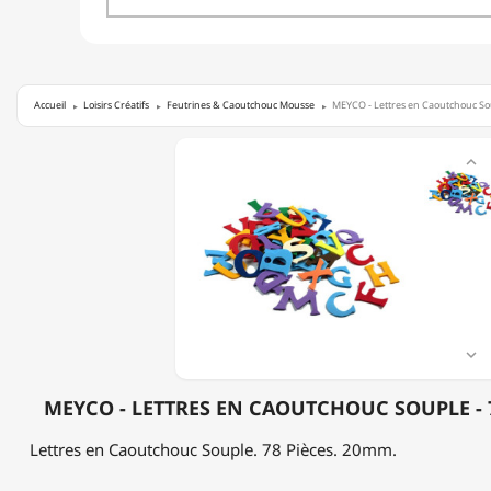
Accueil
Loisirs Créatifs
Feutrines & Caoutchouc Mousse
MEYCO - Lettres en Caoutchouc Sou
MEYCO

-
LETTRES
EN
CAOUTCHOUC
SOUPLE
-
78
PIÈCES
-
20MM

MEYCO - LETTRES EN CAOUTCHOUC SOUPLE - 7
Lettres en Caoutchouc Souple. 78 Pièces. 20mm.