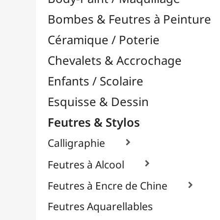
Feutres & Stylos
Calligraphie

Feutres à Alcool

Feutres à Encre de Chine

Feutres Aquarellables
Feutres Craie & Tableaux Blancs
Feutres Fins / Dessin Technique

Feutres Permanents

Feutres Pinceaux

Feutres pour Textile / Tissu

Feutres Scolaires
Stylos
Librairie / Livres
Loisirs Créatifs
Médiums, Vernis & Colles