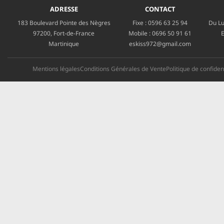
ADRESSE
CONTACT
183 Boulevard Pointe des Nègres
Fixe :
0596 63 25 94
Du Lu
97200, Fort-de-France
Mobile :
0696 50 91 61
E
Martinique
eskiss972@gmail.com
Mentions légales
Conditions Générales de Vente
Politique de confident