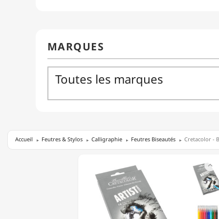
Accueil
Feutres & Stylos
Calligraphie
Feutres Biseautés
Cretacolor - 
CRETACOLOR

-
BOÎTE
DE
10
FEUTRES
CALLIGRAPHIQUES