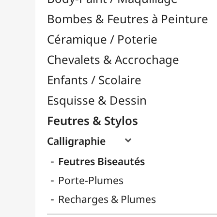
Feutres & Stylos
Calligraphie

Feutres Biseautés
Porte-Plumes
Recharges & Plumes
Feutres à Alcool

Feutres à Encre de Chine

Feutres Aquarellables
Feutres Craie & Tableaux Blancs
Feutres Fins / Dessin Technique

Feutres Permanents

Feutres Pinceaux

Feutres pour Textile / Tissu

Feutres Scolaires
Stylos