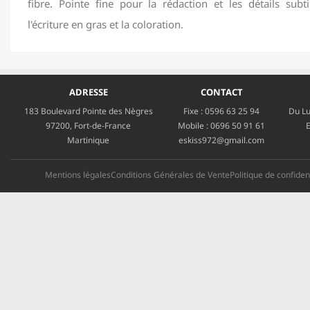
fibre. Pointe fine pour la rédaction et les détails subt
l'écriture en gras et la coloration.
ADRESSE
CONTACT
183 Boulevard Pointe des Nègres
Fixe :
0596 63 25 94
Du Lu
97200, Fort-de-France
Mobile :
0696 50 91 61
E
Martinique
eskiss972@gmail.com
Mentions légales
Conditions Générales de Vente
Politique de confident